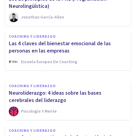
Neurolingüística)
Jonathan García-Allen
ENTREVISTAS
Josep Puyuelo: «El líder actual
COACHING Y LIDERAZGO
es una persona ágil, empática
Las 4 claves del bienestar emocional de las
y con una gran inteligencia
personas en las empresas
emocional»
Escuela Europea De Coaching
Bertrand Regader
COACHING Y LIDERAZGO
Neuroliderazgo: 4 ideas sobre las bases
cerebrales del liderazgo
Psicología Y Mente
COACHING Y LIDERAZGO