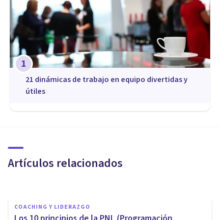
1
21 dinámicas de trabajo en equipo divertidas y
útiles
COACHING Y LIDERAZGO
Claves para mejorar tus
relaciones personales
trabajando en ti
Artículos relacionados
Rubén Camacho
COACHING Y LIDERAZGO
Los 10 principios de la PNL (Programación