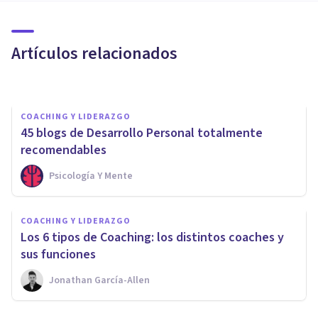
COACHING Y LIDERAZGO
Los 10 mitos sobre el Coaching
Artículos relacionados
Rubén Camacho
COACHING Y LIDERAZGO
45 blogs de Desarrollo Personal totalmente
recomendables
Psicología Y Mente
COACHING Y LIDERAZGO
COACHING Y LIDERAZGO
Los 6 tipos de Coaching: los distintos coaches y
La ética del coach
sus funciones
Jonathan García-Allen
Escuela Europea De Coaching