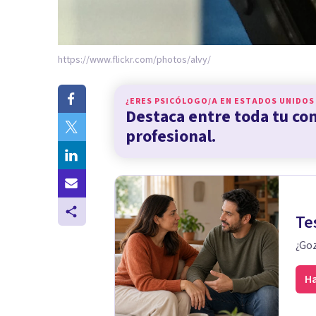
https://www.flickr.com/photos/alvy/
¿ERES PSICÓLOGO/A EN
ESTADOS UNIDOS
Destaca entre toda tu c
profesional.
Te
¿Goz
Ha