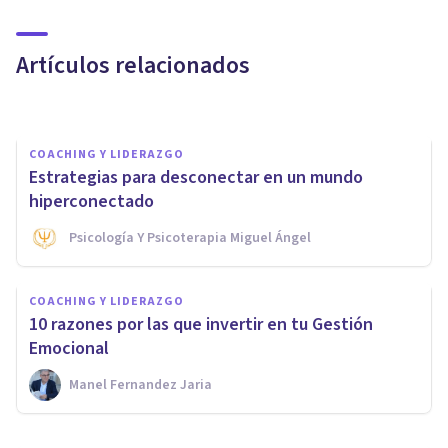
El miedo: la emoción que
limita tu potencial
Artículos relacionados
Innerkey
COACHING Y LIDERAZGO
Estrategias para desconectar en un mundo
hiperconectado
Psicología Y Psicoterapia Miguel Ángel
COACHING Y LIDERAZGO
COACHING Y LIDERAZGO
¿Por qué es importante tener
10 razones por las que invertir en tu Gestión
disciplina para tener éxito?
Emocional
Manel Fernandez Jaria
Pol Osés