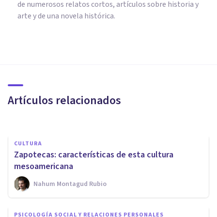
de numerosos relatos cortos, artículos sobre historia y
arte y de una novela histórica.
CULTURA
Acadios: quiénes fueron y
cómo era su civilización
mesopotámica
Artículos relacionados
Nahum Montagud Rubio
CULTURA
Zapotecas: características de esta cultura
mesoamericana
Nahum Montagud Rubio
CULTURA
PSICOLOGÍA SOCIAL Y RELACIONES PERSONALES