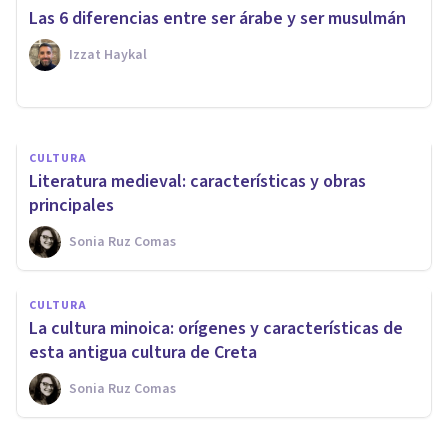
Las 15 ramas de la Historia:
Las 6 diferencias entre ser árabe y ser musulmán
cuáles son y qué estudian
Izzat Haykal
Nahum Montagud Rubio
CULTURA
Literatura medieval: características y obras
principales
Sonia Ruz Comas
CULTURA
La cultura minoica: orígenes y características de
esta antigua cultura de Creta
Sonia Ruz Comas