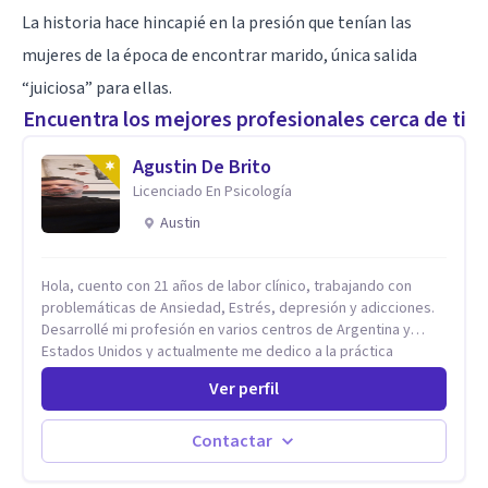
La historia hace hincapié en la presión que tenían las
mujeres de la época de encontrar marido, única salida
“juiciosa” para ellas.
Encuentra los mejores profesionales cerca de ti
Agustin De Brito
Licenciado En Psicología
Austin
Hola, cuento con 21 años de labor clínico, trabajando con
problemáticas de Ansiedad, Estrés, depresión y adicciones.
Desarrollé mi profesión en varios centros de Argentina y
Estados Unidos y actualmente me dedico a la práctica
privada. Utilizo terapias cognitivas conductuales basadas en
Ver perfil
evidencia científica con comprobados resultados. Los
objetivos terapéuticos están centrados en brindar
herramientas concretas para el cambio, que permitan
Contactar
desarrollar nuevas habilidades y estrategias basadas en la
salud y calidad de vida.