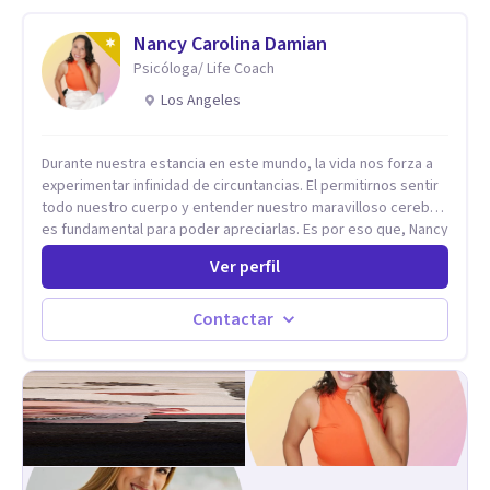
Nancy Carolina Damian
Psicóloga/ Life Coach
Los Angeles
Durante nuestra estancia en este mundo, la vida nos forza a
experimentar infinidad de circuntancias. El permitirnos sentir
todo nuestro cuerpo y entender nuestro maravilloso cerebro,
es fundamental para poder apreciarlas. Es por eso que, Nancy
Damian esta dispuesta a brindarte una mano amiga atravez de
Ver perfil
herramientas fundamentales para crecer y fortalecer tu
mente, alma y SER. El cómo percibimos y manejamos
nuestros diarios sucesos es el detonator que nos lleva al
Contactar
resultado de efectos impactantes que se nos quedaran
memorables. Ayudar a otros seres humanos a disfrutar de la
hermosa vida que hay, es mi placer y deleite ya que ser FELIZ
es derecho de toda la GENTE.