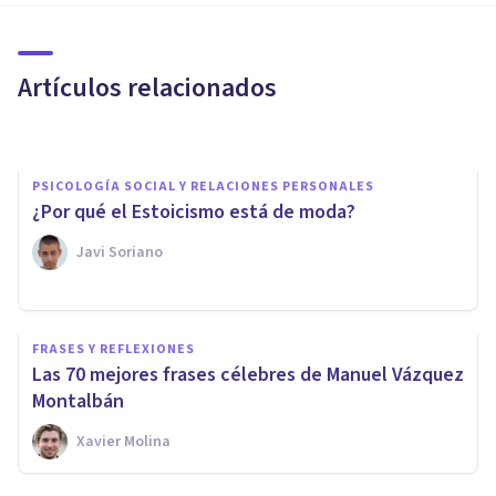
Cómo Superar las Dificultades
Sexuales en Hombres Jóvenes
Artículos relacionados
Marcelo Sitnisky
PSICOLOGÍA SOCIAL Y RELACIONES PERSONALES
¿Por qué el Estoicismo está de moda?
Javi Soriano
CULTURA
Las 8 ramas de las
FRASES Y REFLEXIONES
Humanidades (y qué estudia
Las 70 mejores frases célebres de Manuel Vázquez
cada una de ellas)
Montalbán
Xavier Molina
Sonia Ruz Comas