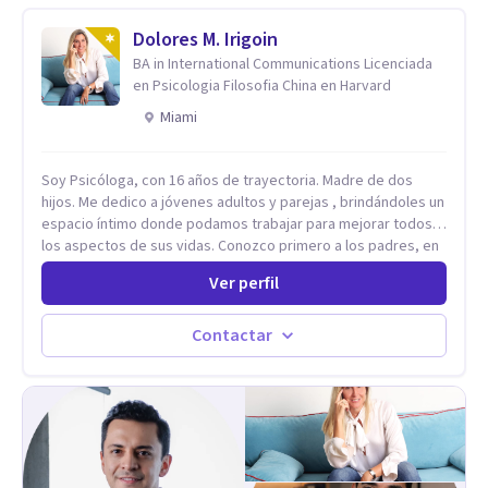
crea un espacio de verbalización libre y sin filtros. A través de
esta conversación abierta y del trabajo analítico conjunto, se
Dolores M. Irigoin
exploran las vivencias que aún condicionan el presente, se les
BA in International Communications Licenciada
otorga un nuevo sentido y se transforma su impacto
en Psicologia Filosofia China en Harvard
emocional. De esta forma, los pacientes logran mayor
Miami
claridad sobre sí mismos, reducen significativamente su
sufrimiento y alcanzan cambios profundos y duraderos en su
vida y relaciones personales.
Soy Psicóloga, con 16 años de trayectoria. Madre de dos
hijos. Me dedico a jóvenes adultos y parejas , brindándoles un
espacio íntimo donde podamos trabajar para mejorar todos
los aspectos de sus vidas. Conozco primero a los padres, en
el caso de niños u adolescentes, para luego seguir la terapia
Ver perfil
con sus hijos, apuntalándolos en su futuro personal,
universitario y profesional, siempre conteniendo
paralelamente a los padres y brindándoles un espacio de
Contactar
seguridad. Hago terapia de pareja y adultos con método
integrativo. Más información en: intherapy.today