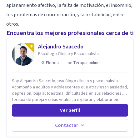
aplanamiento afectivo, la falta de motivación, el insomnio,
los problemas de concentración, y la irritabilidad, entre
otros.
Encuentra los mejores profesionales cerca de ti
Alejandro Saucedo
Psicólogo Clínico y Psicoanalista
Florida
Terapia online
Soy Alejandro Saucedo, psicólogo clínico y psicoanalista.
Acompaño a adultos y adolescentes que atraviesan ansiedad,
depresión, baja autoestima, dificultades en sus relaciones,
terapia de pareja y crisis vitales, a explorar y elaborar en
profundidad los conflictos internos que generan malestar en
Ver perfil
su presente. A través del proceso psicoanalítico de
autoconocimiento y análisis, es posible acceder a las
historias personales, elaborar las experiencias del pasado y
Contactar
resignificarlas, liberando su influencia para construir un futuro
con mayor libertad y autenticidad. La terapia psicoanalítica