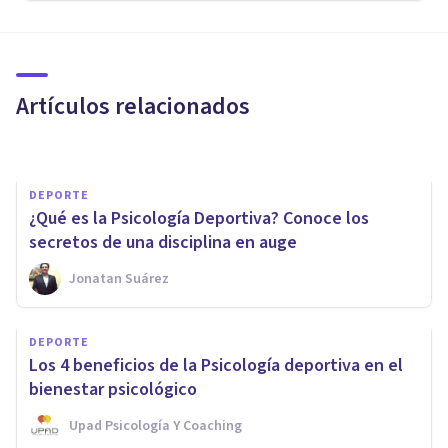
DEPORTE
El estrés del deportista tras
una lesión
Artículos relacionados
Lucía Serrano
DEPORTE
¿Qué es la Psicología Deportiva? Conoce los
secretos de una disciplina en auge
Jonatan Suárez
DEPORTE
DEPORTE
Psicología deportiva:
Los 4 beneficios de la Psicología deportiva en el
¿cuestión de magia?
bienestar psicológico
Upad Psicología Y Coaching
Upad Psicología Y Coaching