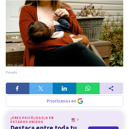
Pexels
Priorízanos en
¿ERES PSICÓLOGO/A EN
?
ESTADOS UNIDOS
Destaca entre toda tu