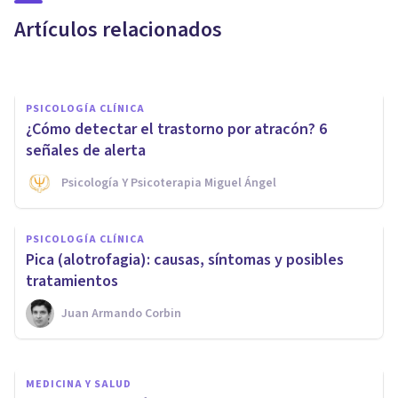
Alimentaria?
Artículos relacionados
Healthy Center
PSICOLOGÍA CLÍNICA
¿Cómo detectar el trastorno por atracón? 6
señales de alerta
Psicología Y Psicoterapia Miguel Ángel
PSICOLOGÍA CLÍNICA
PSICOLOGÍA CLÍNICA
Diabulimia: síntomas, causas y
Pica (alotrofagia): causas, síntomas y posibles
tratamiento
tratamientos
Juan Armando Corbin
Oscar Castillero Mimenza
MEDICINA Y SALUD