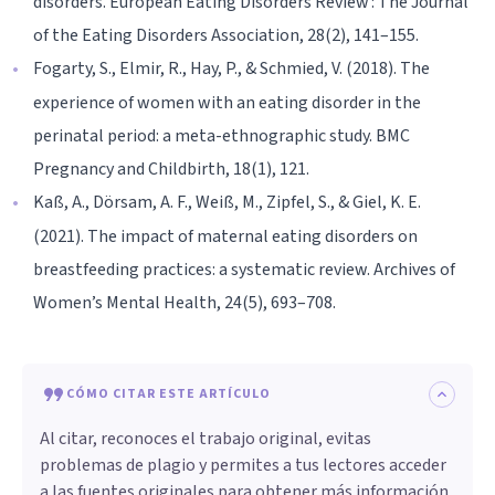
disorders. European Eating Disorders Review : The Journal
of the Eating Disorders Association, 28(2), 141–155.
Fogarty, S., Elmir, R., Hay, P., & Schmied, V. (2018). The
experience of women with an eating disorder in the
perinatal period: a meta-ethnographic study. BMC
Pregnancy and Childbirth, 18(1), 121.
Kaß, A., Dörsam, A. F., Weiß, M., Zipfel, S., & Giel, K. E.
(2021). The impact of maternal eating disorders on
breastfeeding practices: a systematic review. Archives of
Women’s Mental Health, 24(5), 693–708.
CÓMO CITAR ESTE ARTÍCULO
Al citar, reconoces el trabajo original, evitas
problemas de plagio y permites a tus lectores acceder
a las fuentes originales para obtener más información