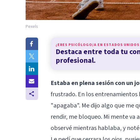
Pexels
¿ERES PSICÓLOGO/A EN
ESTADOS UNIDOS
Destaca entre toda tu c
profesional.
Estaba en plena sesión con un j
frustrado. En los entrenamientos 
"apagaba". Me dijo algo que me 
rendir, me bloqueo. Mi mente va a 
observé mientras hablaba, y noté 
Le pedí que cerrara los ojos, pus