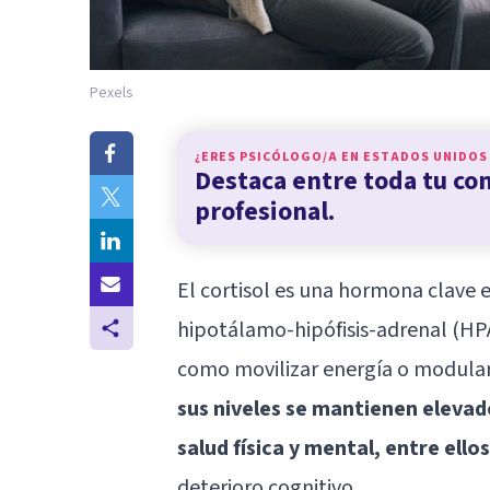
Pexels
¿ERES PSICÓLOGO/A EN
ESTADOS UNIDOS
Destaca entre toda tu c
profesional.
El
cortisol
es una hormona clave en
hipotálamo-hipófisis-adrenal (HPA
como movilizar energía o modular
sus niveles se mantienen elevad
salud física y mental, entre ello
deterioro cognitivo.