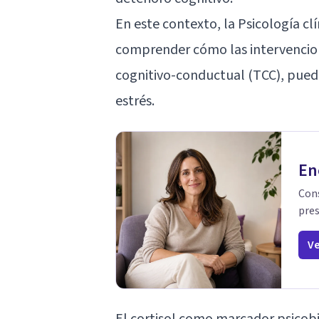
En este contexto, la Psicología cl
comprender cómo las intervencione
cognitivo-conductual (TCC), pueden
estrés.
En
Cons
pres
Ve
El cortisol como marcador psicobi