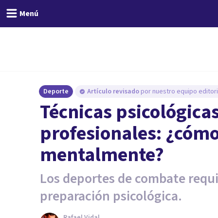
Menú
Deporte
Artículo revisado
por nuestro equipo editori
Técnicas psicológica
profesionales: ¿cóm
mentalmente?
Los deportes de combate requi
preparación psicológica.
Rafael Vidal