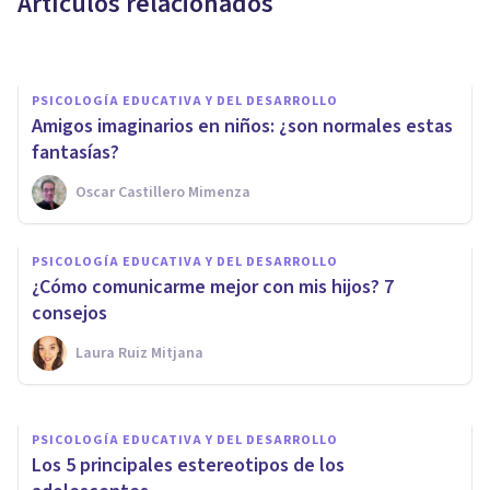
Artículos relacionados
Arturo Torres
PSICOLOGÍA EDUCATIVA Y DEL DESARROLLO
Amigos imaginarios en niños: ¿son normales estas
fantasías?
Oscar Castillero Mimenza
PSICOLOGÍA EDUCATIVA Y DEL DESARROLLO
El conductismo empírico de
PSICOLOGÍA EDUCATIVA Y DEL DESARROLLO
Bijou: sus propuestas y
¿Cómo comunicarme mejor con mis hijos? 7
características
consejos
Laura Ruiz Mitjana
Oscar Castillero Mimenza
PSICOLOGÍA EDUCATIVA Y DEL DESARROLLO
Los 5 principales estereotipos de los