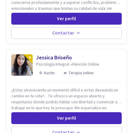
conocerse profundamente y a superar conflictos, problemas
emocionales y traumas que limitan su calidad de vida. He
trabajado en reconocidas instituciones como el Hospital
Ver perfil
Psiquiátrico San Rafael, Instituto Psiquiátrico MENDAO, San
Bernardino, Hospital Psiquiátrico Infantil y el Centro de
Integración Juvenil. Además, tuve el privilegio de colaborar
Contactar
en comunidades como Olivar del Conde y Xochimilco, lo que
me permitió conocer diversas realidades y necesidades.
Jessica Briseño
Psicología Integral -Atención Online
Austin
Terapia online
¿Estas atravesando un momento difícil o estas deseando un
cambio en tu vida?... Te ofrezco un espacio abierto y
respetuoso donde podrás hablar con libertad y comenzar a
trabajar en lo que hoy te preocupa. Me especializo en
Trastornos de Ansiedad y a lo largo de mi experiencia
Ver perfil
profesional he acompañado a muchas Familias y Parejas con
distintas problemáticas como el manejo del estrés,
Autoestima, Gestión de la Ira, Depresión, Retos en la Crianza,
Contactar