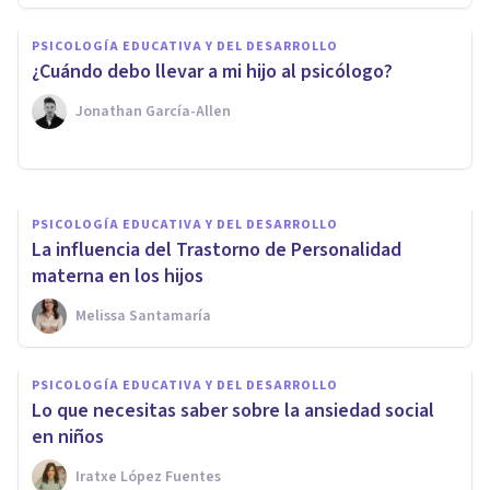
Trastornos de ansiedad en
PSICOLOGÍA EDUCATIVA Y DEL DESARROLLO
niños: 3 consejos para ayudar
¿Cuándo debo llevar a mi hijo al psicólogo?
a tus hijos
Jonathan García-Allen
Atlas Psicólogos
PSICOLOGÍA EDUCATIVA Y DEL DESARROLLO
La influencia del Trastorno de Personalidad
materna en los hijos
Melissa Santamaría
PSICOLOGÍA EDUCATIVA Y DEL DESARROLLO
Lo que necesitas saber sobre la ansiedad social
en niños
Iratxe López Fuentes