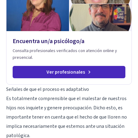
herramientas prácticas para navegar la vida familiar con amor,
límites sanos, serenidad y propósito. Trabajo desde una
mirada integral donde la mente, las emociones, la historia
familiar y la fe se encuentran para crear procesos
terapéuticos transformadores, cálidos y profundamente
humanos. Te acompaño a encontrar claridad, paz y propósito
Encuentra un/a psicólogo/a
en cada etapa de tu vida.
Consulta profesionales verificados con atención online y
presencial.
Ver profesionales
Señales de que el proceso es adaptativo
Es totalmente comprensible que el malestar de nuestros
hijos nos inquiete y genere preocupación. Dicho esto, es
importante tener en cuenta que el hecho de que lloren no
implica necesariamente que estemos ante una situación
patológica.