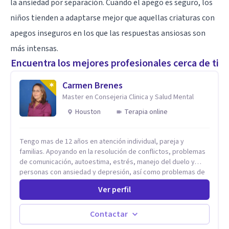
la ansiedad por separación. Cuando el apego es seguro, los
niños tienden a adaptarse mejor que aquellas criaturas con
apegos inseguros en los que las respuestas ansiosas son
más intensas.
Encuentra los mejores profesionales cerca de ti
Carmen Brenes
Master en Consejeria Clinica y Salud Mental
Houston
Terapia online
Tengo mas de 12 años en atención individual, pareja y
familias. Apoyando en la resolución de conflictos, problemas
de comunicación, autoestima, estrés, manejo del duelo y
personas con ansiedad y depresión, así como problemas de
conducta y comportamiento. Desarrollo de personas
Ver perfil
maximizando su potencial y elevando su desempeño.
Estableciendo metas a corto y largo plazo, es vital para la
vida de cada uno tener su propia vision.
Contactar