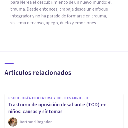
para Nerea el descubrimiento de un nuevo mundo: el
trauma. Desde entonces, trabaja desde un enfoque
integrador y no ha parado de formarse en trauma,
sistema nervioso, apego, duelo y emociones.
PSICOLOGÍA EDUCATIVA Y DEL DESARROLLO
Negligencia emocional
infantil: características,
efectos y tratamiento
Artículos relacionados
Nahum Montagud Rubio
PSICOLOGÍA EDUCATIVA Y DEL DESARROLLO
Trastorno de oposición desafiante (TOD) en
niños: causas y síntomas
Bertrand Regader
PSICOLOGÍA EDUCATIVA Y DEL DESARROLLO