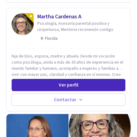
Martha Cardenas A
Psicología, Asesoría parental positiva y
respetuosa, Mentoria reconexión contigo
Florida
hija de Dios, esposa, madre y abuela. Desde mi vocación
como psicóloga, unida a más de 30 años de experiencia en el
mundo familiar y humano, acompaño a mujeres y familias a
vivir con mayor paz, claridad y confianza en sí mismas. Creo
profundamente que la vida está hecha de etapas, y que cada
Ver perfil
ciclo —personal, emocional, espiritual y familiar— trae
oportunidades de crecimiento. Por eso utilizo una
combinación de psicología positiva, enfoque humanista,
Contactar
herramientas contemporáneas de bienestar mental y
espiritualidad, para que puedas recorrer tu propio camino
sintiéndote sostenida, acompañada y más segura de quién
eres. Mi misión es ayudarte a ordenar tu mundo interior, sanar
lo que aún pesa, fortalecer tu autoestima, transformar la
relación contigo misma y con quienes amas, y enseñarte