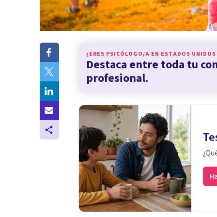
¿ERES PSICÓLOGO/A EN
ESTADOS UNIDOS
Destaca entre toda tu c
profesional.
Te
¿Qué
Ha