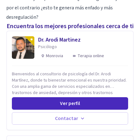
por el contrario ¿esto te genera más enfado y más
desregulación?
Encuentra los mejores profesionales cerca de ti
Dr. Arodi Martinez
Psicólogo
Monrovia
Terapia online
Bienvenidos al consultorio de psicología del Dr. Arodi
Martínez, donde tu bienestar emocional es nuestra prioridad.
Con una amplia gama de servicios especializados en
trastornos de ansiedad, depresión y otros trastornos
emocionales, estamos dedicados a ofrecerte el mejor
Ver perfil
tratamiento para mejorar tu salud mental. En nuestro
consultorio, ofrecemos una variedad de terapias y
tratamientos diseñados para satisfacer tus necesidades
Contactar
específicas: Terapia para Trastornos de Ansiedad y
Depresión: Somos expertos en el tratamiento de la ansiedad
y la depresión, utilizando enfoques basados en evidencia