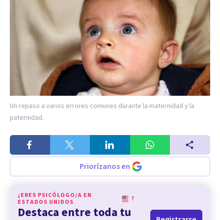
Un repaso a varios errores comunes durante la maternidad y la
paternidad.
Priorízanos en
¿ERES PSICÓLOGO/A EN
?
ESTADOS UNIDOS
Destaca entre toda tu
Registrarse