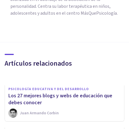
personalidad. Centra su labor terapéutica en niños,
adolescentes y adultos en el centro MásQuePsicología.
PSICOLOGÍA EDUCATIVA Y DEL DESARROLLO
Las 5 diferencias entre un
psicólogo y un psicopedagogo
Artículos relacionados
Adrián Triglia
PSICOLOGÍA EDUCATIVA Y DEL DESARROLLO
Los 27 mejores blogs y webs de educación que
debes conocer
Juan Armando Corbin
PSICOLOGÍA EDUCATIVA Y DEL DESARROLLO
Educación informal: qué es,