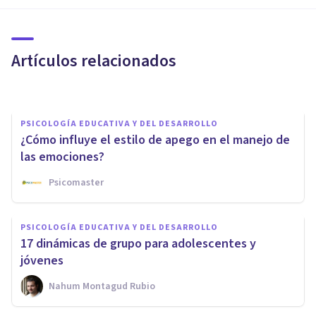
¿Cómo se produce el desarrollo
emocional en la infancia?
Artículos relacionados
Elisabet Rodríguez Camón
PSICOLOGÍA EDUCATIVA Y DEL DESARROLLO
¿Cómo influye el estilo de apego en el manejo de
las emociones?
Psicomaster
PSICOLOGÍA EDUCATIVA Y DEL DESARROLLO
PSICOLOGÍA EDUCATIVA Y DEL DESARROLLO
Familias permisivas: los 4
17 dinámicas de grupo para adolescentes y
riesgos de este tipo de crianza
jóvenes
Nahum Montagud Rubio
Isabel Rovira Salvador