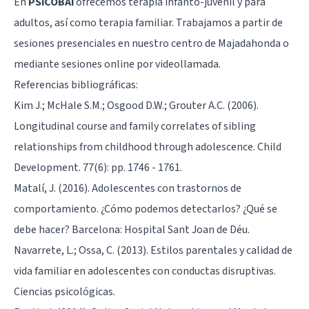
En
PSiCOBAi
ofrecemos terapia infanto-juvenil y para
adultos, así como terapia familiar. Trabajamos a partir de
sesiones presenciales en nuestro centro de Majadahonda o
mediante sesiones online por videollamada.
Referencias bibliográficas:
Kim J.; McHale S.M.; Osgood D.W.; Grouter A.C. (2006).
Longitudinal course and family correlates of sibling
relationships from childhood through adolescence. Child
Development. 77(6): pp. 1746 - 1761.
Matalí, J. (2016). Adolescentes con trastornos de
comportamiento. ¿Cómo podemos detectarlos? ¿Qué se
debe hacer? Barcelona: Hospital Sant Joan de Déu.
Navarrete, L.; Ossa, C. (2013). Estilos parentales y calidad de
vida familiar en adolescentes con conductas disruptivas.
Ciencias psicológicas.