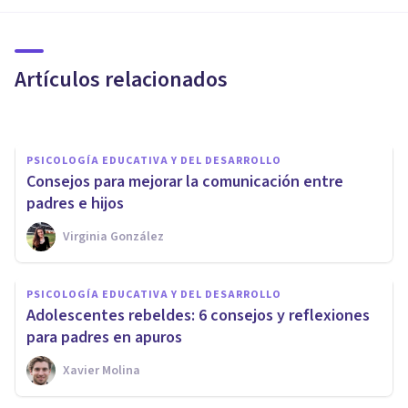
comunicación con nuestros
hijos adolescentes
Artículos relacionados
Mariva Psicólogos
PSICOLOGÍA EDUCATIVA Y DEL DESARROLLO
​Consejos para mejorar la comunicación entre
padres e hijos
Virginia González
PSICOLOGÍA EDUCATIVA Y DEL DESARROLLO
PSICOLOGÍA EDUCATIVA Y DEL DESARROLLO
¿Cómo tratar a un joven
Adolescentes rebeldes: 6 consejos y reflexiones
rebelde de 18 años?
para padres en apuros
Xavier Molina
Oscar Castillero Mimenza