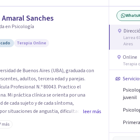
Whats
a Amaral Sanches
da en Psicología
Direcci
Larrea 6
icado
Terapia Online
Aires
Online
Terapia o
versidad de Buenos Aires (UBA), graduada con
Servicio
rofesional N.º 80043. Practico el
Psicolo
 por una
juvenil
d de cada sujeto y de cada síntoma,
Psicolo
r situaciones de angustia, dificultades en los
leer más
is vitales, padecimientos subjetivos y otros
Primera 
7 más
o que le genera sufrimiento, apostando a la