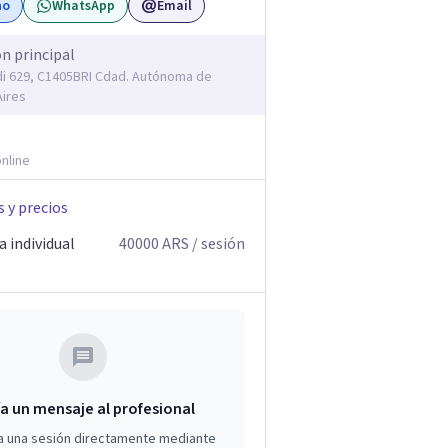
no
WhatsApp
Email
ón principal
 629, C1405BRI Cdad. Autónoma de
ires
nline
s y precios
 individual
40000
ARS
/ sesión
a un mensaje al profesional
a una sesión directamente mediante