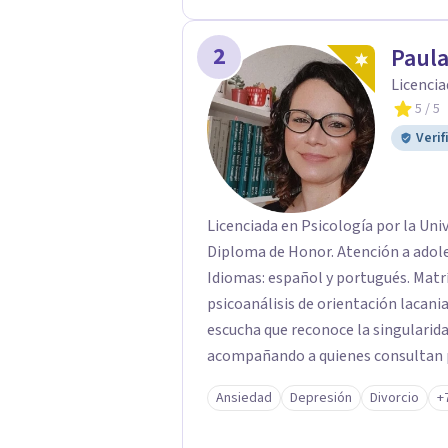
2
Paul
Licencia
5
/ 5
Verif
Licenciada en Psicología por la Uni
Diploma de Honor. Atención a adolescentes, adultos, tercera edad y parejas.
Idiomas: español y portugués. Matrícula P
psicoanálisis de orientación lacaniana. Mi práctica clínica se orienta
escucha que reconoce la singularida
acompañando a quienes consultan po
vínculos, inhibiciones, duelos, cris
Ansiedad
Depresión
Divorcio
+
modos de malestar. La práctica analítica propone un espacio de palabra donde
cada sujeto pueda interrogar aquell