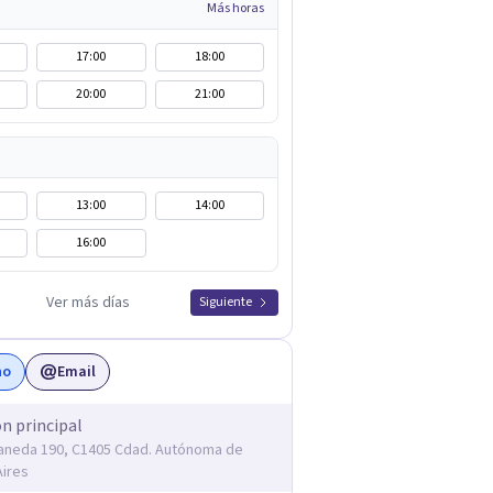
Más horas
17:00
18:00
20:00
21:00
13:00
14:00
16:00
Ver más días
Siguiente
no
Email
ón principal
laneda 190, C1405 Cdad. Autónoma de
ires