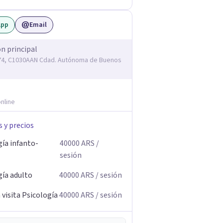
App
Email
ón principal
74, C1030AAN Cdad. Autónoma de Buenos
nline
s y precios
gía infanto-
40000
ARS
/
sesión
gía adulto
40000
ARS
/ sesión
visita Psicología
40000
ARS
/ sesión