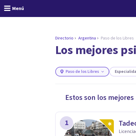
Menú
Directorio
Argentina
Paso de los Libres
Los mejores psi
ENCONTRAR MI TERAPEUTA
¿Necesitas ayuda para 
Responde a unas breves preguntas y 
Responder cuestionario
Paso de los Libres
Especialid
Estos son los mejores
1
Tade
Licencia