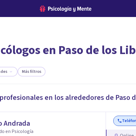
cólogos en Paso de los Li
encontrar el psicólogo adecuado?
te ofreceremos los profesionales que más se ajustan a tus necesi
ades
Más filtros
 profesionales en los alrededores de
Paso d
Teléfo
o Andrada
do en Psicología
Online