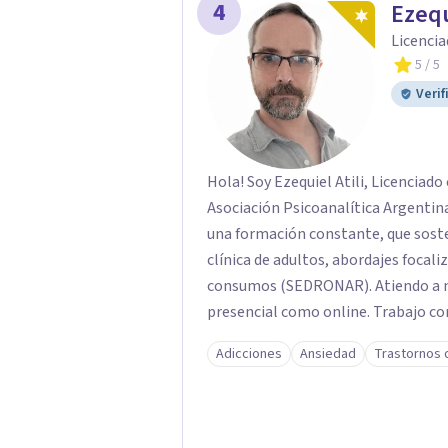
4
Ezequ
Licencia
5
/ 5
Verif
Hola! Soy Ezequiel Atili, Licenciad
Asociación Psicoanalítica Argentina.
una formación constante, que soste
clínica de adultos, abordajes focali
consumos (SEDRONAR). Atiendo a ni
presencial como online. Trabajo c
ataques de pánico, adicciones, tra
Adicciones
Ansiedad
Trastornos 
autista (TEA) y otras situaciones 
llega con una historia única, por e
adaptado a quien consulta.