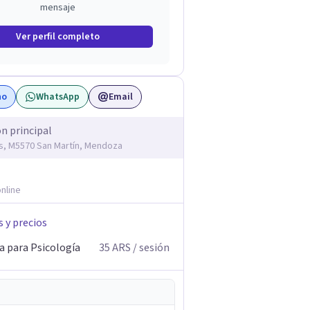
mensaje
Ver perfil completo
no
WhatsApp
Email
ón principal
s, M5570 San Martín, Mendoza
nline
s y precios
a para Psicología
35
ARS
/ sesión