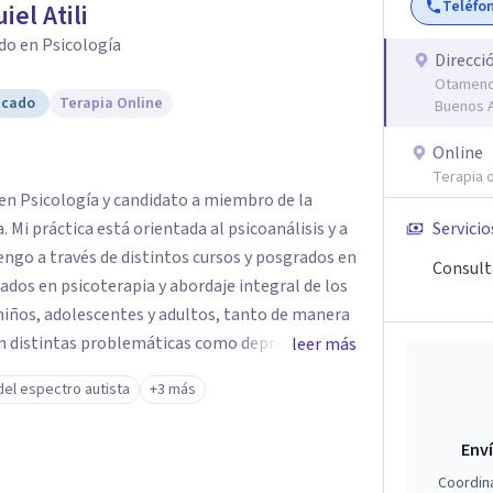
Teléfo
iel Atili
do en Psicología
Direcci
Otamendi
icado
Terapia Online
Buenos A
Online
Terapia o
o en Psicología y candidato a miembro de la
 Mi práctica está orientada al psicoanálisis y a
Servicio
ngo a través de distintos cursos y posgrados en
Consulta
zados en psicoterapia y abordaje integral de los
ños, adolescentes y adultos, tanto de manera
on distintas problemáticas como depresión,
leer más
stornos alimentarios, trastornos del espectro
del espectro autista
+3 más
que generan malestar. Entiendo que cada persona
so el proceso terapéutico es siempre singular y
Enví
Coordin