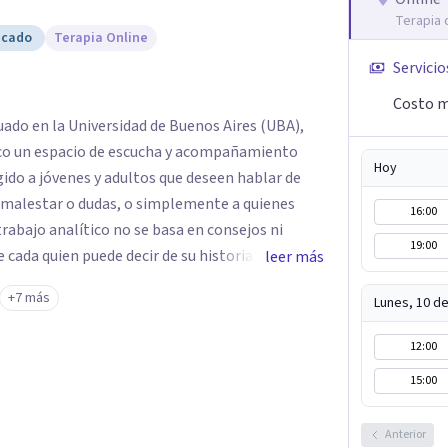
Terapia 
icado
Terapia Online
Servicio
Costo m
ado en la Universidad de Buenos Aires (UBA),
zco un espacio de escucha y acompañamiento
Hoy
gido a jóvenes y adultos que deseen hablar de
a malestar o dudas, o simplemente a quienes
16:00
trabajo analítico no se basa en consejos ni
19:00
e cada quien puede decir de su historia, de su
leer más
ntro con un analista se abre la posibilidad de
+7 más
Lunes, 10 d
hora parecía sin salida.
12:00
15:00
Anterior