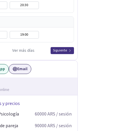
20:30
19:00
Ver más días
Siguiente
App
Email
online
s y precios
Psicología
60000
ARS
/ sesión
 de pareja
90000
ARS
/ sesión