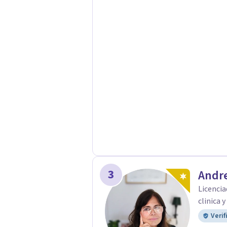
construcción de una respuesta singu
3
Andre
Licencia
clinica 
Verif