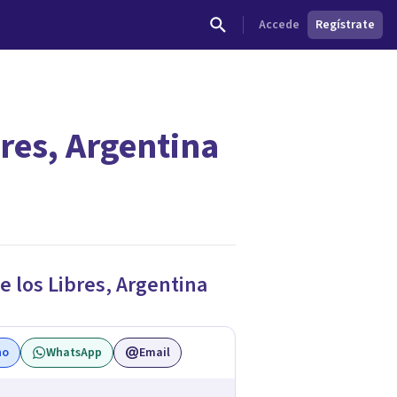
Accede
Regístrate
bres, Argentina
dades.
e los Libres
,
Argentina
no
WhatsApp
Email