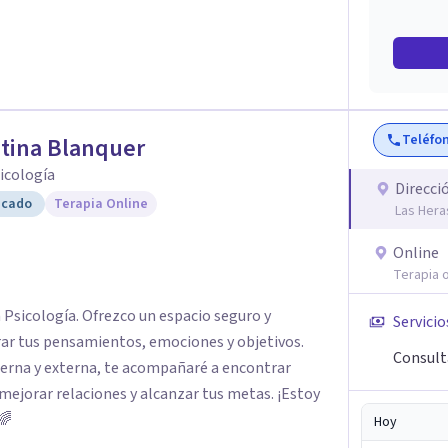
Teléfo
tina Blanquer
sicología
Direcci
icado
Terapia Online
Las Hera
Online
Terapia o
n Psicología. Ofrezco un espacio seguro y
Servicio
rar tus pensamientos, emociones y objetivos.
Consult
terna y externa, te acompañaré a encontrar
mejorar relaciones y alcanzar tus metas. ¡Estoy
🌈
Hoy