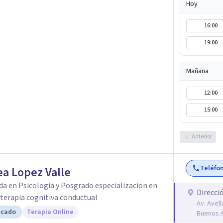
Hoy
lar frente a su malestar.
16:00
19:00
Mañana
12:00
15:00
Anterior
Teléfo
a Lopez Valle
da en Psicologia y Posgrado especializacion en
Direcci
y terapia cognitiva conductual
Av. Avel
icado
Terapia Online
Buenos A