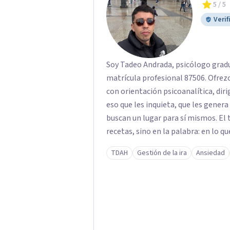
5
/ 5
Verif
Soy Tadeo Andrada, psicólogo gradu
matrícula profesional 87506. Ofre
con orientación psicoanalítica, diri
eso que les inquieta, que les gener
buscan un lugar para sí mismos. El 
recetas, sino en la palabra: en lo qu
deseo, de su malestar... En el encue
TDAH
Gestión de la ira
Ansiedad
pensar de otro modo eso que hasta a