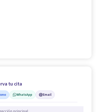
rva tu cita
fono
WhatsApp
Email
rección principal