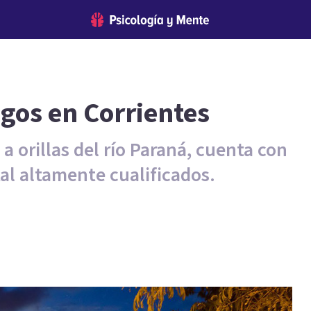
ogos en Corrientes
a orillas del río Paraná, cuenta con
al altamente cualificados.