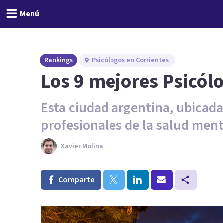
Menú
Rankings
Psicólogos en Corrientes
Los 9 mejores Psicól
Esta ciudad argentina, ubicada 
profesionales de la salud ment
Xavier Molina
Comparte