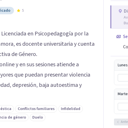
ficado
5
Di
Av
Bu
 Licenciada en Psicopedagogía por la
Se
mora, es docente universitaria y cuenta
Co
tiva de Género.
nline y en sus sesiones atiende a
Lunes
yores que puedan presentar violencia
edad, depresión, baja autoestima y
Marte
éstica
Conflictos familiares
Infidelidad
ncia de género
Duelo
Ante