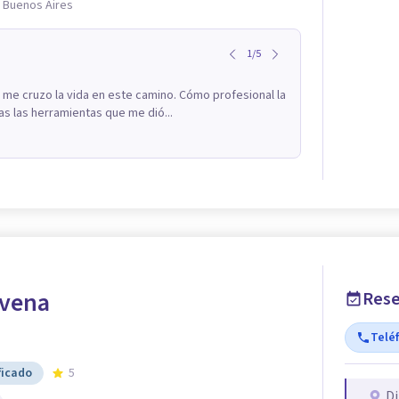
e Buenos Aires
1
/
5
 me cruzo la vida en este camino. Cómo profesional la
s las herramientas que me dió...
avena
Rese
Telé
ficado
5
Di