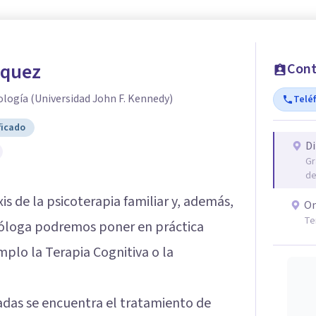
zquez
Cont
ología (Universidad John F. Kennedy)
Telé
ficado
Di
Gr
de
is de la psicoterapia familiar y, además,
On
Te
cóloga podremos poner en práctica
lo la Terapia Cognitiva o la
adas se encuentra el tratamiento de