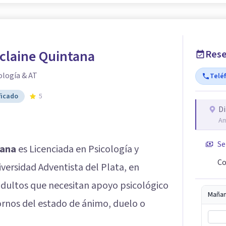
claine Quintana
Rese
ología & AT
Telé
ficado
5
Di
Am
Se
tana
es Licenciada en Psicología y
Co
ersidad Adventista del Plata, en
adultos que necesitan apoyo psicológico
Maña
ornos del estado de ánimo, duelo o