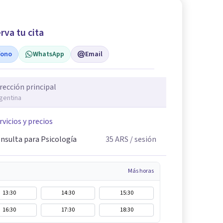
rva tu cita
fono
WhatsApp
Email
rección principal
gentina
rvicios y precios
nsulta para Psicología
35
ARS
/ sesión
Más horas
13:30
14:30
15:30
16:30
17:30
18:30