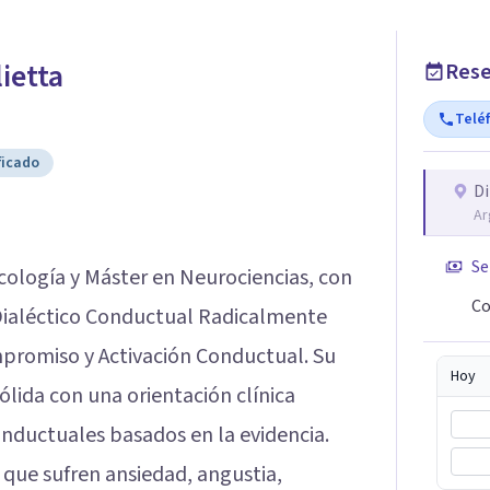
lietta
Rese
Telé
ficado
Di
Ar
Se
cología y Máster en Neurociencias, con
Co
Dialéctico Conductual Radicalmente
mpromiso y Activación Conductual. Su
Hoy
lida con una orientación clínica
ductuales basados en la evidencia.
que sufren ansiedad, angustia,