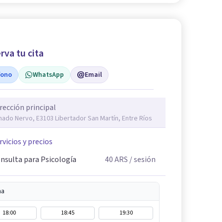
rva tu cita
fono
WhatsApp
Email
rección principal
ado Nervo, E3103 Libertador San Martín, Entre Ríos
rvicios y precios
nsulta para Psicología
40
ARS
/ sesión
na
18:00
18:45
19:30