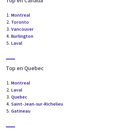
Top en Canadá
los profesionales que más se ajustan a tus
necesidades.
Montreal
Responder cuestionario
Toronto
Vancouver
Burlington
Laval
Top en Quebec
Montreal
Laval
Quebec
Saint-Jean-sur-Richelieu
Gatineau