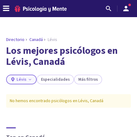
Directorio
Canadá
Lévis
Los mejores psicólogos en
Lévis, Canadá
Lévis
Especialidades
Más filtros
No hemos encontrado psicólogos en
Lévis
,
Canadá
ENCONTRAR MI TERAPEUTA
¿Necesitas ayuda para encontrar el
psicólogo adecuado?
Responde a unas breves preguntas y te ofreceremos