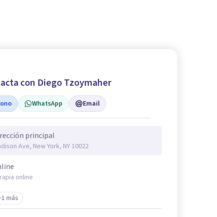
acta con Diego Tzoymaher
fono
WhatsApp
Email
rección principal
dison Ave, New York, NY 10022
line
rapia online
+1 más