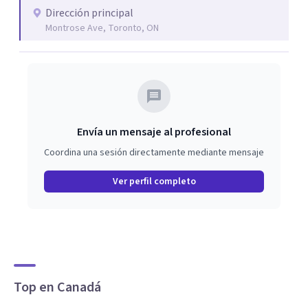
aplicado (ABA). Mi objetivo es acercarme a
Dirección principal
hispanohablantes, en distintas partes del mundo y
Montrose Ave, Toronto, ON
ayudarlos a construir una vida valiosa y significativa,
promoviendo la flexibilidad y potenciando sus fortalezas.
Envía un mensaje al profesional
Coordina una sesión directamente mediante mensaje
Ver perfil completo
Top en Canadá