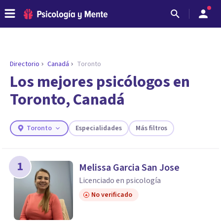
Directorio
Canadá
Toronto
ENCONTRAR MI TERAPEUTA
¿Necesitas ayuda para encontrar el
Los mejores psicólogos en
psicólogo adecuado?
Toronto, Canadá
Responde a unas breves preguntas y te ofreceremos
los profesionales que más se ajustan a tus
necesidades.
Toronto
Especialidades
Más filtros
Responder cuestionario
1
Melissa Garcia San Jose
Licenciado en psicología
No verificado