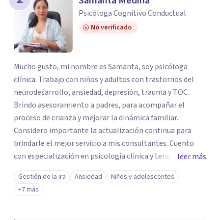
Samanta Medina
Psicóloga Cognitivo Conductual
No verificado
Mucho gusto, mi nombre es Samanta, soy psicóloga
clínica. Trabajo con niños y adultos con trastornos del
neurodesarrollo, ansiedad, depresión, trauma y TOC.
Brindo asesoramiento a padres, para acompañar el
proceso de crianza y mejorar la dinámica familiar.
Considero importante la actualización continua para
brindarle el mejor servicio a mis consultantes. Cuento
con especialización en psicología clínica y terapia
leer más
cognitivo conductual, formación en terapia dialéctico
Gestión de la ira
Ansiedad
Niños y adolescentes
conductual (DBT), terapia dialéctica conductual
+7 más
radicalmente abierta (RO DBT), EMDR (Eye Movement
Desensitization and Reprocessing) y análisis conductual