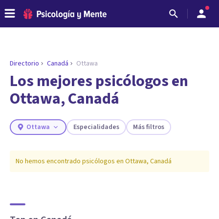
Directorio
Canadá
Ottawa
ENCONTRAR MI TERAPEUTA
¿Necesitas ayuda para encontrar el
Los mejores psicólogos en
psicólogo adecuado?
Ottawa, Canadá
Responde a unas breves preguntas y te ofreceremos
los profesionales que más se ajustan a tus
necesidades.
Ottawa
Especialidades
Más filtros
Responder cuestionario
No hemos encontrado psicólogos en
Ottawa
,
Canadá