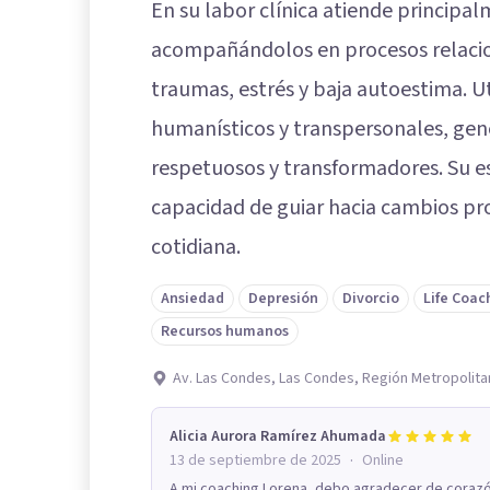
En su labor clínica atiende principa
acompañándolos en procesos relacio
traumas, estrés y baja autoestima. Ut
humanísticos y transpersonales, g
respetuosos y transformadores. Su est
capacidad de guiar hacia cambios pro
cotidiana.
Ansiedad
Depresión
Divorcio
Life Coac
Recursos humanos
Av. Las Condes, Las Condes, Región Metropolita
Alicia Aurora Ramírez Ahumada
·
13 de septiembre de 2025
Online
A mi coaching Lorena, debo agradecer de corazó