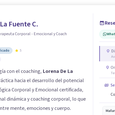
La Fuente C.
Rese
erapeuta Corporal - Emocional y Coach
What
ficado
5
Di
Av
On
gía con el coaching,
Lorena De La
Te
áctica hacia el desarrollo del potencial
Se
gica Corporal y Emocional certificada,
Co
l dinámica y coaching corporal, lo que
 entre mente, emociones y cuerpo.
Maña