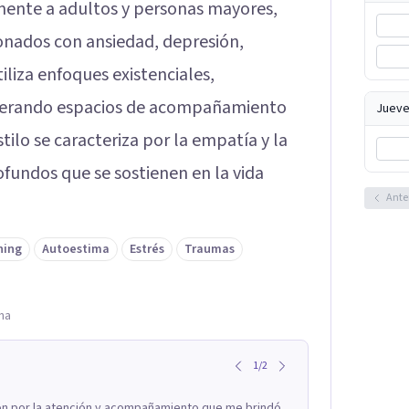
lmente a adultos y personas mayores,
nados con ansiedad, depresión,
iliza enfoques existenciales,
enerando espacios de acompañamiento
Jueve
ilo se caracteriza por la empatía y la
fundos que se sostienen en la vida
Ante
hing
Autoestima
Estrés
Traumas
na
1
/
2
n por la atención y acompañamiento que me brindó.