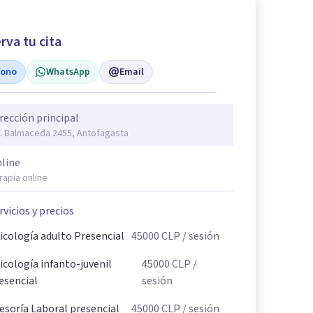
rva tu cita
fono
WhatsApp
Email
rección principal
. Balmaceda 2455, Antofagasta
line
rapia online
rvicios y precios
icología adulto Presencial
45000
CLP
/ sesión
icología infanto-juvenil
45000
CLP
/
esencial
sesión
esoría Laboral presencial
45000
CLP
/ sesión