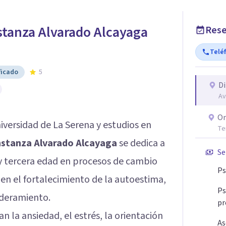
stanza Alvarado Alcayaga
Rese
Telé
ficado
5
Di
Av
On
iversidad de La Serena y estudios en
Te
stanza Alvarado Alcayaga
se dedica a
Se
y tercera edad en procesos de cambio
Ps
 en el fortalecimiento de la autoestima,
Ps
oderamiento.
pr
n la ansiedad, el estrés, la orientación
As