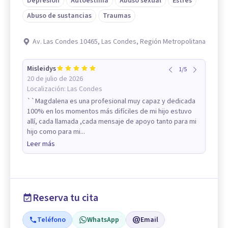
Depresión
Autoestima
Abuso sexual
Estrés
Abuso de sustancias
Traumas
Av. Las Condes 10465, Las Condes, Región Metropolitana
Misleidys
1
/
5
20 de julio de 2026
Localización:
Las Condes
``Magdalena es una profesional muy capaz y dedicada
100% en los momentos más difíciles de mi hijo estuvo
allí, cada llamada ,cada mensaje de apoyo tanto para mi
hijo como para mi...
Leer más
Reserva tu cita
Teléfono
WhatsApp
Email