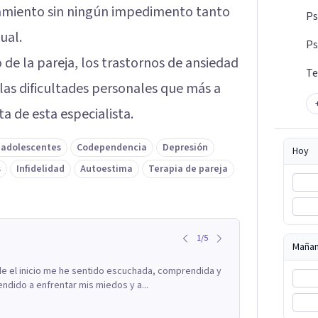
atamiento sin ningún impedimento tanto
Ps
ual.
Ps
o de la pareja, los trastornos de ansiedad
Te
 las dificultades personales que más a
a de esta especialista.
 adolescentes
Codependencia
Depresión
Hoy
s
Infidelidad
Autoestima
Terapia de pareja
1
/
5
Maña
sde el inicio me he sentido escuchada, comprendida y
dido a enfrentar mis miedos y a...