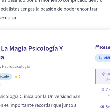
ntras pasando por un momento complicado dentro
pecialistas tengas la ocasión de poder encontrar
cesitar.
 La Magia Psicología Y
Rese
ia
Telé
 y Neuropsicología
Di
ficado
5
Av
On
Te
icología Clínica por la Universidad San
én es importante recordar que junto a
Se