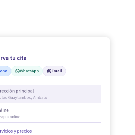
rva tu cita
fono
WhatsApp
Email
rección principal
. los Guaytambos, Ambato
line
rapia online
rvicios y precios