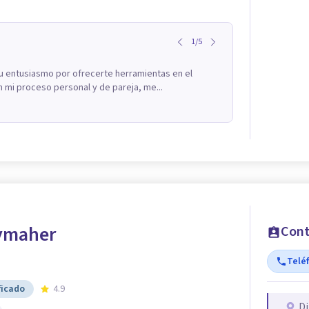
1
/
5
su entusiasmo por ofrecerte herramientas en el
mi proceso personal y de pareja, me...
ymaher
Cont
Telé
ficado
4.9
Di