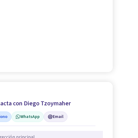
acta con Diego Tzoymaher
fono
WhatsApp
Email
rección principal