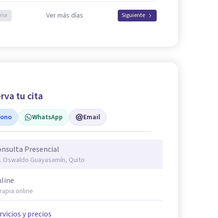
Ver más días
rior
Siguiente
rva tu cita
fono
WhatsApp
Email
nsulta Presencial
. Oswaldo Guayasamín, Quito
line
rapia online
rvicios y precios