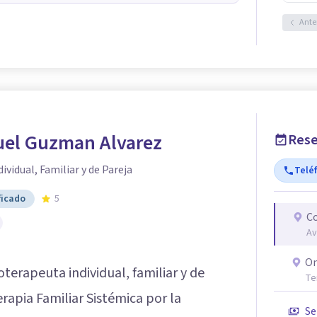
Ante
el Guzman Alvarez
Rese
ividual, Familiar y de Pareja
Telé
ficado
5
Co
Av
On
erapeuta individual, familiar y de
Te
rapia Familiar Sistémica por la
Se