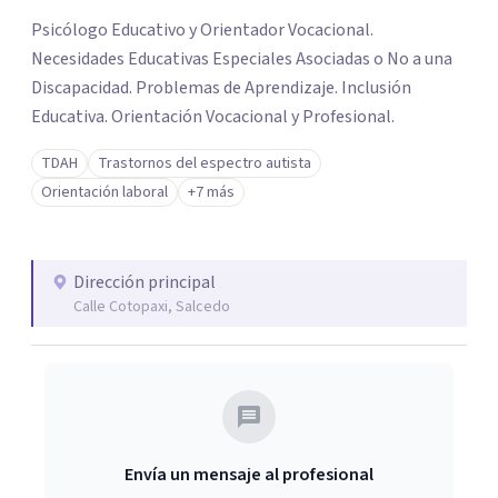
los profesionales que más se ajustan a tus
Psicólogo Educativo y Orientador Vocacional.
necesidades.
Necesidades Educativas Especiales Asociadas o No a una
Responder cuestionario
Discapacidad. Problemas de Aprendizaje. Inclusión
Educativa. Orientación Vocacional y Profesional.
TDAH
Trastornos del espectro autista
Orientación laboral
+7 más
Dirección principal
Calle Cotopaxi, Salcedo
Envía un mensaje al profesional