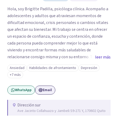
Hola, soy Brigitte Padilla, psicóloga clínica. Acompaño a
adolescentes y adultos que atraviesan momentos de
dificultad emocional, crisis personales o cambios vitales
que afectan su bienestar. Mi trabajo se centra en ofrecer
un espacio de confianza, escucha y contención, donde
cada persona pueda comprender mejor lo que está
viviendo y encontrar formas más saludables de
relacionarse consigo misma y con su entorno. Trabajo
leer más
desde terapias conductuales contextuales y enfoques
Ansiedad
Habilidades de afrontamiento
Depresión
basados en evidencia, adaptando el proceso a las
+7 más
necesidades particulares de cada paciente.
WhatsApp
Email
Dirección sur
Ave Jacinto Collahuazo y Jambeli S9-271 Y, 170602 Quito