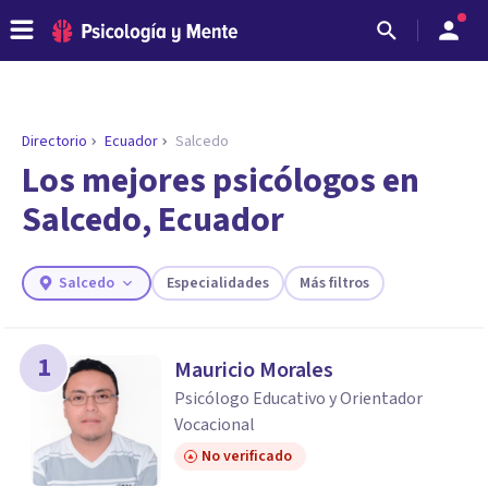
Directorio
Ecuador
Salcedo
Los mejores psicólogos en
Salcedo, Ecuador
Salcedo
Especialidades
Más filtros
1
Mauricio Morales
ENCONTRAR MI TERAPEUTA
Psicólogo Educativo y Orientador
¿Necesitas ayuda para encontrar el
Vocacional
psicólogo adecuado?
No verificado
Responde a unas breves preguntas y te ofreceremos