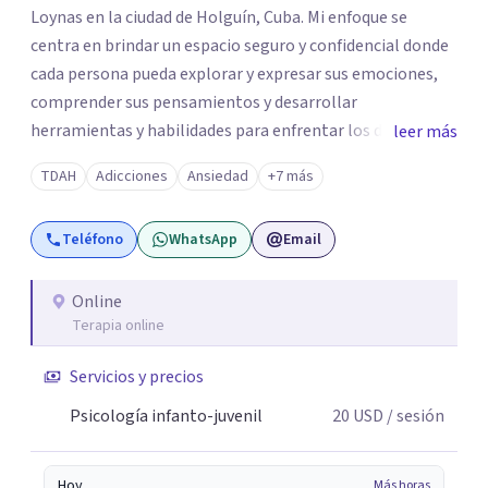
Loynas en la ciudad de Holguín, Cuba. Mi enfoque se
centra en brindar un espacio seguro y confidencial donde
cada persona pueda explorar y expresar sus emociones,
comprender sus pensamientos y desarrollar
herramientas y habilidades para enfrentar los desafíos de
leer más
la vida en su día a día. Creo firmemente que cada individuo
TDAH
Adicciones
Ansiedad
+7 más
posee la capacidad de transformar su vida. Mi labor
consiste en acompañar a cada persona en este proceso
Teléfono
WhatsApp
Email
con empatía, profesionalismo, confidencialidad y
técnicas basadas en evidencia científica, promoviendo el
bienestar emocional e integral y el crecimiento personal
Online
Terapia online
de cada persona permitiendo recibir apoyo profesional y
tratamientos accesibles sin barreras a través de video
Servicios y precios
llamadas desde cualquier lugar.
Psicología infanto-juvenil
20
USD
/ sesión
Hoy
Más horas