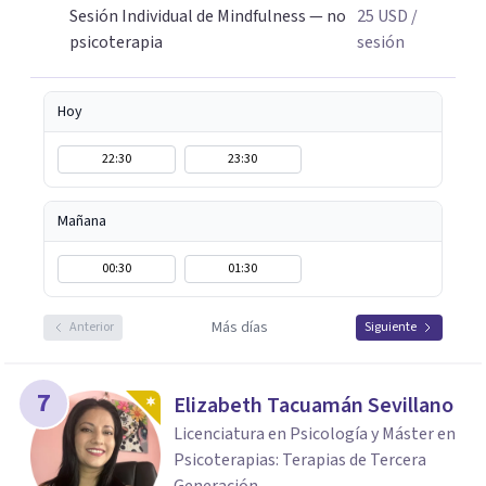
pensamientos y experiencias.
Sesión Individual de Mindfulness — no
25
USD
/
psicoterapia
sesión
Hoy
22:30
23:30
Mañana
00:30
01:30
Más días
Anterior
Siguiente
7
Elizabeth Tacuamán Sevillano
Licenciatura en Psicología y Máster en
Psicoterapias: Terapias de Tercera