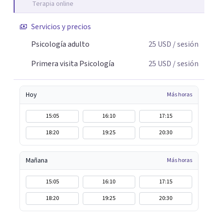
Terapia online
pena ser vivida.
Servicios y precios
Psicología adulto
25
USD
/ sesión
Primera visita Psicología
25
USD
/ sesión
Hoy
Más horas
15:05
16:10
17:15
18:20
19:25
20:30
Mañana
Más horas
15:05
16:10
17:15
18:20
19:25
20:30