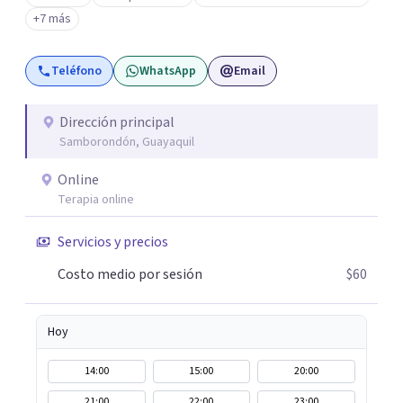
camino hacia una vida más significativa, plena y
+7 más
equilibrada.
Teléfono
WhatsApp
Email
Dirección principal
Samborondón, Guayaquil
Online
Terapia online
Servicios y precios
Costo medio por sesión
$60
Hoy
14:00
15:00
20:00
21:00
22:00
23:00