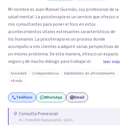
Mi nombre es Juan Manuel Guzmán, soy profesional de la
salud mental. La psicoterapia es un servicio que ofrezco a
mis consultantes para poner el foco en estos
acontecimientos vitales estresantes característicos de
los humanos. La psicoterapia es un proceso donde
acompaño a mis clientes a adquirir varias perspectivas de
un mismo problema. De esta manera, ofrezco un espacio
seguro y de mucho diálogo para trabajar el
leer más
autoconocimiento, gestión emocional y comunicación.
Ansiedad
Codependencia
Habilidades de afrontamiento
Los resultados que ofrezco es que la persona este más
+6 más
consciente de sus emociones, pensamientos y
comportamientos para afrontar los problemas una
Teléfono
WhatsApp
Email
manera más saludable y puedan mejorar sus relaciones
interpersonales.
Consulta Presencial
Av. Oswaldo Guayasamín, Quito