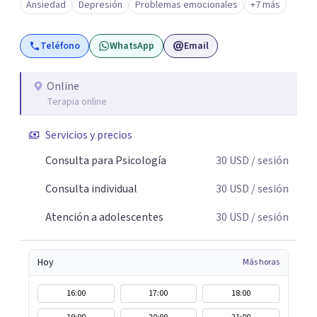
Ansiedad
Depresión
Problemas emocionales
+7 más
profesional, ético y confidencial enfocado en la
comprensión emocional, el fortalecimiento de
Teléfono
WhatsApp
Email
habilidades de afrontamiento y la mejora del bienestar
psicológico.
Online
Terapia online
Servicios y precios
Consulta para Psicología
30
USD
/ sesión
Consulta individual
30
USD
/ sesión
Atención a adolescentes
30
USD
/ sesión
Hoy
Más horas
16:00
17:00
18:00