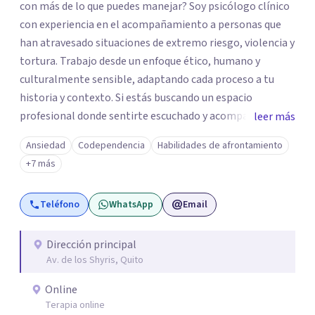
con más de lo que puedes manejar? Soy psicólogo clínico
con experiencia en el acompañamiento a personas que
han atravesado situaciones de extremo riesgo, violencia y
tortura. Trabajo desde un enfoque ético, humano y
culturalmente sensible, adaptando cada proceso a tu
historia y contexto. Si estás buscando un espacio
profesional donde sentirte escuchado y acompañado con
leer más
seriedad, cercanía y libre de estigmas, podemos trabajar
Ansiedad
Codependencia
Habilidades de afrontamiento
juntos. Lidero un equipo multidisciplinario de salud
+7 más
mental en psicología clínica, infantojuvenil, familiar y
psicopedagogía. De esta manera, llevo procesos
Teléfono
WhatsApp
Email
integrales sostenidos y ajustados a tus necesidades.
Dirección principal
Av. de los Shyris, Quito
Online
Terapia online