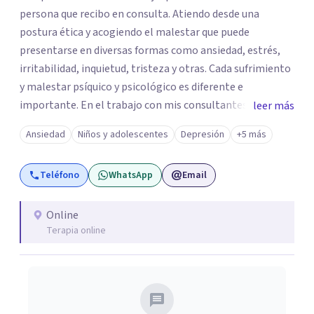
persona que recibo en consulta. Atiendo desde una
postura ética y acogiendo el malestar que puede
presentarse en diversas formas como ansiedad, estrés,
irritabilidad, inquietud, tristeza y otras. Cada sufrimiento
y malestar psíquico y psicológico es diferente e
importante. En el trabajo con mis consultantes apunto a
leer más
trabajar a través de la palabra para dar paso a lo nuevo.
Ansiedad
Niños y adolescentes
Depresión
+5 más
En Superar me desempeño en el área de psicoterapia
emocional en la atención a niños/as, adolescentes y
Teléfono
WhatsApp
Email
adultos. Este trabajo incluye sesiones con padres y visitas
a colegios.
Online
Terapia online