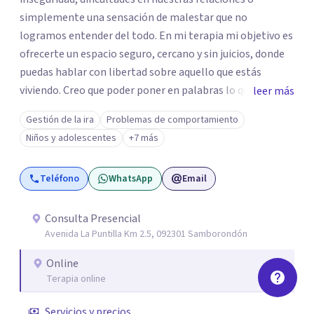
simplemente una sensación de malestar que no
logramos entender del todo. En mi terapia mi objetivo es
ofrecerte un espacio seguro, cercano y sin juicios, donde
puedas hablar con libertad sobre aquello que estás
viviendo. Creo que poder poner en palabras lo que
leer más
sentimos puede ser un primer paso para empezar a
Gestión de la ira
Problemas de comportamiento
comprenderlo y trabajarlo desde un lugar donde cada
Niños y adolescentes
+7 más
persona se pueda sentir cómoda y yendo a su propio
ritmo. Si estás atravesando un momento difícil o
Teléfono
WhatsApp
Email
simplemente sientes que necesitas entender mejor lo
que te está pasando, podemos trabajar juntos
respetando tu historia y tu propio ritmo.
Consulta Presencial
Avenida La Puntilla Km 2.5, 092301 Samborondón
Online
Terapia online
Servicios y precios