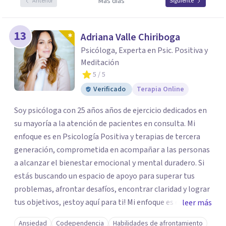
Más días
Anterior
Siguiente
13
Adriana Valle Chiriboga
Psicóloga, Experta en Psic. Positiva y
Meditación
5
/ 5
Verificado
Terapia Online
Soy psicóloga con 25 años años de ejercicio dedicados en
su mayoría a la atención de pacientes en consulta. Mi
enfoque es en Psicología Positiva y terapias de tercera
generación, comprometida en acompañar a las personas
a alcanzar el bienestar emocional y mental duradero. Si
estás buscando un espacio de apoyo para superar tus
problemas, afrontar desafíos, encontrar claridad y lograr
tus objetivos, ¡estoy aquí para ti! Mi enfoque es empático
leer más
y colaborativo, trabajando juntos para construir un
Ansiedad
Codependencia
Habilidades de afrontamiento