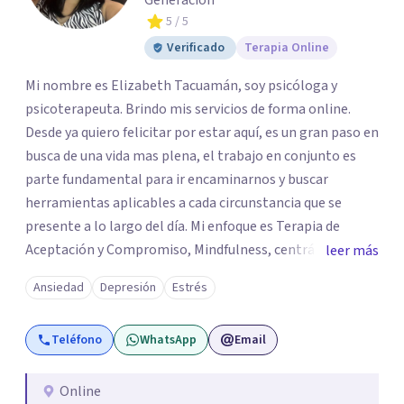
Generación
5
/ 5
Verificado
Terapia Online
Mi nombre es Elizabeth Tacuamán, soy psicóloga y
psicoterapeuta. Brindo mis servicios de forma online.
Desde ya quiero felicitar por estar aquí, es un gran paso en
busca de una vida mas plena, el trabajo en conjunto es
parte fundamental para ir encaminarnos y buscar
herramientas aplicables a cada circunstancia que se
presente a lo largo del día. Mi enfoque es Terapia de
Aceptación y Compromiso, Mindfulness, centrándonos
leer más
directamente en los valores, creencias y tener conciencia
Ansiedad
Depresión
Estrés
de ello, logrando mantener la empatía, escucha activa,
comunicación asertiva; con ello encontrar lo valioso que
Teléfono
WhatsApp
Email
en el camino se nos va desapareciendo, para así poder
conectar con lo significativo de cada persona a pesar de
su sufrimiento, obteniendo así una vida que merezca la
Online