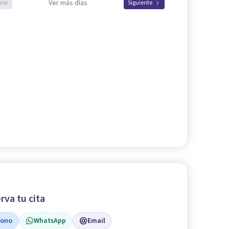
Ver más días
rior
Siguiente
rva tu cita
fono
WhatsApp
Email