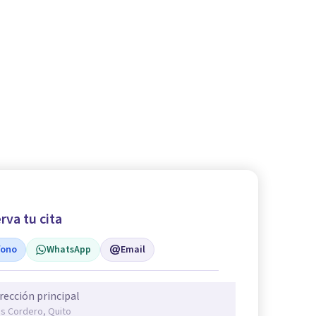
rva tu cita
fono
WhatsApp
Email
rección principal
is Cordero, Quito