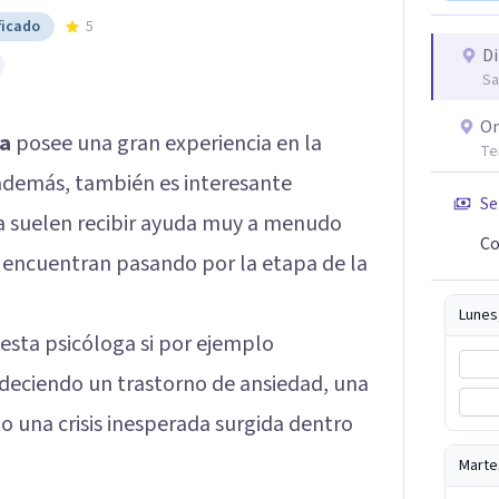
ficado
5
Di
Sa
On
ga
posee una gran experiencia en la
Te
y además, también es interesante
Se
ta suelen recibir ayuda muy a menudo
Co
 encuentran pasando por la etapa de la
Lunes
sta psicóloga si por ejemplo
eciendo un trastorno de ansiedad, una
 una crisis inesperada surgida dentro
Marte