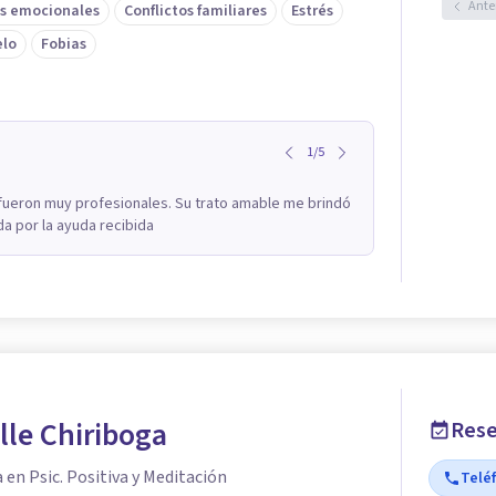
Ante
s emocionales
Conflictos familiares
Estrés
elo
Fobias
1
/
5
 fueron muy profesionales. Su trato amable me brindó
a por la ayuda recibida
lle Chiriboga
Rese
 en Psic. Positiva y Meditación
Telé