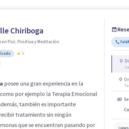
lle Chiriboga
Rese
 en Psic. Positiva y Meditación
Telé
ficado
5
Di
Sa
On
ga
posee una gran experiencia en la
Te
s como por ejemplo la Terapia Emocional
Se
 además, también es importante
Co
ecibir tratamiento sin ningún
rsonas que se encuentran pasando por
Lunes