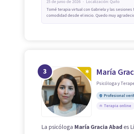
·
25 de junio de 2026
Localización:
Quito
Tomé terapia virtual con Gabriela y las sesiones
comodidad desde el inicio. Quedo muy agradecid
3
María Grac
Psicóloga y Terap
Profesional veri
Terapia online
La psicóloga
María Gracia Abad
es L