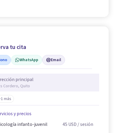
rva tu cita
fono
WhatsApp
Email
rección principal
is Cordero, Quito
+1 más
rvicios y precios
icología infanto-juvenil
45
USD
/ sesión