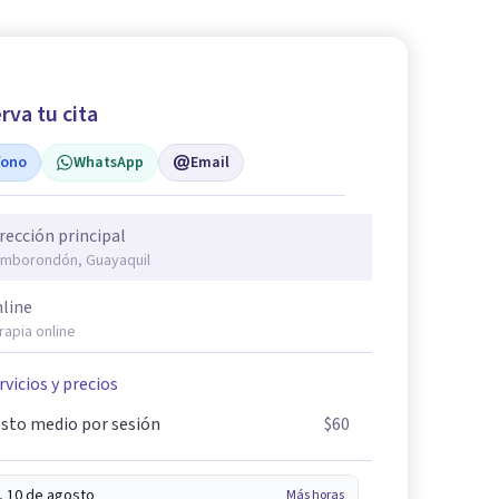
rva tu cita
fono
WhatsApp
Email
rección principal
mborondón, Guayaquil
line
rapia online
rvicios y precios
sto medio por sesión
$60
, 10 de agosto
Más horas