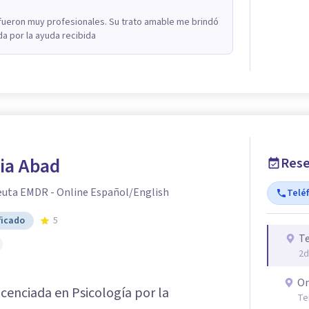
 fueron muy profesionales. Su trato amable me brindó
a por la ayuda recibida
ia Abad
Rese
euta EMDR - Online Español/English
Telé
ficado
5
Te
2d
On
icenciada en Psicología por la
Te