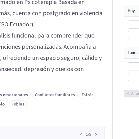
omado en Psicoterapia Basada en
Hoy
más, cuenta con postgrado en violencia
CSO Ecuador).
álisis funcional para comprender qué
venciones personalizadas. Acompaña a
Lunes
, ofreciendo un espacio seguro, cálido y
, ansiedad, depresión y duelos con
Ante
s emocionales
Conflictos familiares
Estrés
elo
Fobias
1
/
5