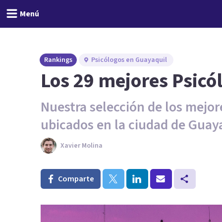
Menú
Rankings
Psicólogos en Guayaquil
Los 29 mejores Psicó
Nuestra selección de los mejo
ubicados en la ciudad de Guaya
Xavier Molina
Comparte