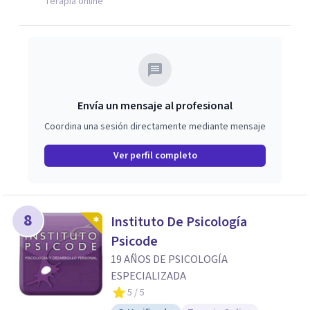
Terapia online
confianza desde el primer contacto. El centro ofrece una
primera orientación gratuita para ayudar a dar el primer
paso y valorar el tipo de acompañamiento más adecuado
en cada caso.
Envía un mensaje al profesional
Coordina una sesión directamente mediante mensaje
Ver perfil completo
8
Instituto De Psicología
Psicode
19 AÑOS DE PSICOLOGÍA
ESPECIALIZADA
5
/ 5