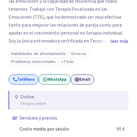
las emociones y la capacidad de resiliencia que todos
tenemos. Trabajo con Terapia Focalizada en las
Emociones (TFE), que ha demostrado ser muy efectiva
tanto para mejorar las relaciones de pareja como para
ayudar en el crecimiento personal en terapia individual.
Soy la única entrenadora certificada en Terapia
leer más
Focalizada en las Emociones (TFE) en España, además de
Habilidades de afrontamiento
Divorcio
supervisora y terapeuta certificada. La TFE ha
Problemas emocionales
+7 más
demostrado una mejora significativa en las relaciones,
con un 70-75% de éxito y felicidad duradera. Este enfoque
Teléfono
WhatsApp
Email
también transforma la vida en terapia individual,
ofreciendo nuevas herramientas para el bienestar
emocional. Desde que me gradué en Psicología en 2002,
Online
Terapia online
siempre he estado en constante aprendizaje y
crecimiento. He complementado mi formación con un
Servicios y precios
Máster en Terapia Cognitivo-Conductual y otro en
Psicodrama, profundizando en la mente humana y las
Costo medio por sesión
90 €
dinámicas que guían nuestras relaciones. Mi objetivo es