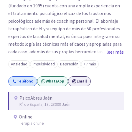
(fundado en 1995) cuenta con una amplia experiencia en
el tratamiento psicológico eficaz de los trastornos
psicológicos además de coaching personal. El abordaje
terapéutico de él y su equipo de más de 50 profesionales
expertos de la salud mental, es único pues integra en su
metodología las técnicas más eficaces y apropiadas para
cada caso, además de sus propias herramientas y técnicas
leer más
psicológicas que le hacen un equipo de profesionales
Ansiedad
Impulsividad
Depresión
+7 más
único en su campo. Rodolfo de Porras hace énfasis en la
importancia de trabajar no solo el síntoma que trae a la
Teléfono
WhatsApp
Email
persona a consulta sino tratar la raíz del problema para
que el problema psicológico de la persona no vuelva a
repetirse en el futuro.
PsicoAbreu Jaén
P.º de España, 13, 23009 Jaén
Online
Terapia online