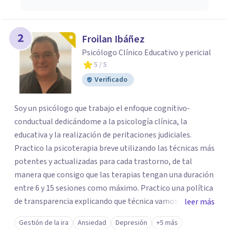
2
Froilan Ibáñez
Psicólogo Clínico Educativo y pericial
5
/ 5
Verificado
Soy un psicólogo que trabajo el enfoque cognitivo-
conductual dedicándome a la psicología clínica, la
educativa y la realización de peritaciones judiciales.
Practico la psicoterapia breve utilizando las técnicas más
potentes y actualizadas para cada trastorno, de tal
manera que consigo que las terapias tengan una duración
entre 6 y 15 sesiones como máximo. Practico una política
de transparencia explicando que técnica vamos a utilizar,
leer más
en que consiste y que esperamos de usted. Se
Gestión de la ira
Ansiedad
Depresión
+5 más
suministrará material de apoyo. También cada terapia se