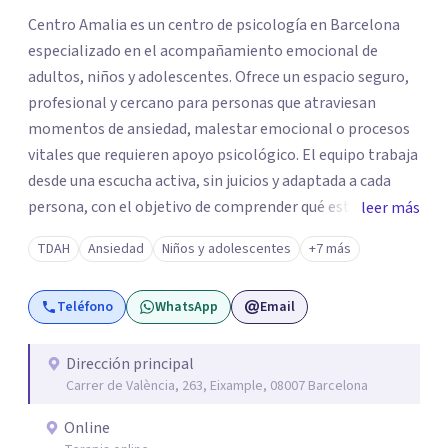
Centro Amalia es un centro de psicología en Barcelona
especializado en el acompañamiento emocional de
adultos, niños y adolescentes. Ofrece un espacio seguro,
profesional y cercano para personas que atraviesan
momentos de ansiedad, malestar emocional o procesos
vitales que requieren apoyo psicológico. El equipo trabaja
desde una escucha activa, sin juicios y adaptada a cada
persona, con el objetivo de comprender qué está
leer más
ocurriendo y facilitar herramientas para avanzar con
TDAH
Ansiedad
Niños y adolescentes
+7 más
mayor equilibrio y bienestar. La intervención se realiza en
un entorno confidencial y tranquilo, cuidando el ritmo y
Teléfono
WhatsApp
Email
las necesidades de cada proceso terapéutico. En Centro
Amalia atienden dificultades como la ansiedad, el duelo,
el trauma, la depresión y otros retos emocionales, así
Dirección principal
Carrer de València, 263, Eixample, 08007 Barcelona
como procesos de crecimiento personal y
acompañamiento psicológico infantil. El enfoque es
Online
respetuoso, humano y orientado a generar un espacio de