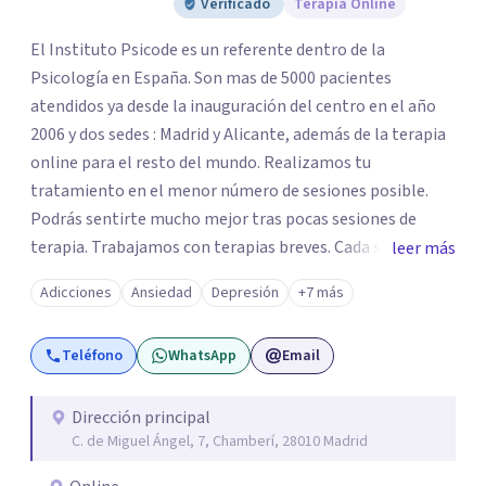
Verificado
Terapia Online
El Instituto Psicode es un referente dentro de la
Psicología en España. Son mas de 5000 pacientes
atendidos ya desde la inauguración del centro en el año
2006 y dos sedes : Madrid y Alicante, además de la terapia
online para el resto del mundo. Realizamos tu
tratamiento en el menor número de sesiones posible.
Podrás sentirte mucho mejor tras pocas sesiones de
terapia. Trabajamos con terapias breves. Cada sesión de
leer más
terapia te resultará de utilidad y te ayudará a conseguir
Adicciones
Ansiedad
Depresión
+7 más
tus objetivos. Entre nuestras especialidades destaca la
terapia de pareja y sexual, así como el tratamiento de
Teléfono
WhatsApp
Email
problemas emocionales, obsesiones, ansiedad , estrés,
duelos, insomnio y depresión, entre otros. Contamos
además con un servicio de hipnosis regresiva para el
Dirección principal
C. de Miguel Ángel, 7, Chamberí, 28010 Madrid
trabajo de "Terapia del Alma".