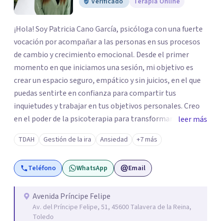
Verificado
Terapia Online
¡Hola! Soy Patricia Cano García, psicóloga con una fuerte
vocación por acompañar a las personas en sus procesos
de cambio y crecimiento emocional. Desde el primer
momento en que iniciamos una sesión, mi objetivo es
crear un espacio seguro, empático y sin juicios, en el que
puedas sentirte en confianza para compartir tus
inquietudes y trabajar en tus objetivos personales. Creo
en el poder de la psicoterapia para transformar y mejorar
leer más
la vida de las personas, y me siento honrada de poder
TDAH
Gestión de la ira
Ansiedad
+7 más
contribuir a este proceso en cada sesión. Mi enfoque se
basa en el respeto y en la autenticidad; para mí es
Teléfono
WhatsApp
Email
fundamental que cada persona encuentre en la terapia no
solo un alivio para sus preocupaciones, sino también un
camino hacia el autoconocimiento y la fortaleza
Avenida Príncipe Felipe
Av. del Príncipe Felipe, 51, 45600 Talavera de la Reina,
emocional. Me apasiona trabajar con cada paciente desde
Toledo