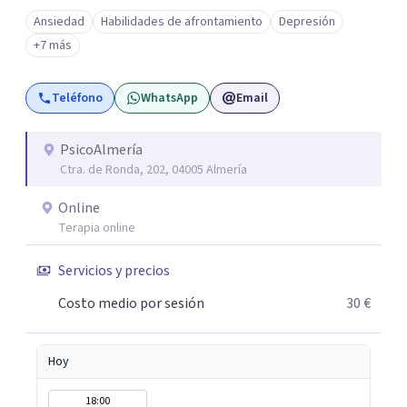
habilidades y desarrollo personal. ¡Tus objetivos son los
Ansiedad
Habilidades de afrontamiento
Depresión
míos y juntos los alcanzaremos!. Mi objetivo principal es
+7 más
que consigas el bienestar y equilibrio que buscas, siendo
consciente de que cada persona es diferente y por ello
Teléfono
WhatsApp
Email
inicialmente realizaremos una adecuada evaluación para
conseguir un tratamiento individualizado y
personalizado. Utilizo diferentes técnicas psicológicas
PsicoAlmería
Ctra. de Ronda, 202, 04005 Almería
aunque mi especialidad es la hipnosis clínica, como
técnica útil en las terapias psicológicas aumentando su
Online
eficacia, reduciendo el tiempo de tratamiento y
Terapia online
consiguiendo cambios positivos desde la primera sesión.
¿Tienes dudas de cómo enfocaré tu problema o situación?
Servicios y precios
Contáctame y te informaré con mucho gusto. Es el
Costo medio por sesión
30 €
momento de dar el paso a una nueva etapa en tu vida.
Hoy
18:00