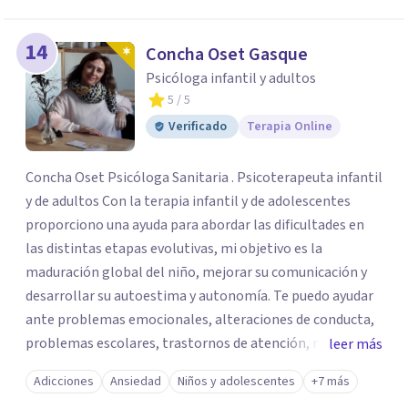
14
Concha Oset Gasque
Psicóloga infantil y adultos
5
/ 5
Verificado
Terapia Online
Concha Oset Psicóloga Sanitaria . Psicoterapeuta infantil
y de adultos Con la terapia infantil y de adolescentes
proporciono una ayuda para abordar las dificultades en
las distintas etapas evolutivas, mi objetivo es la
maduración global del niño, mejorar su comunicación y
desarrollar su autoestima y autonomía. Te puedo ayudar
ante problemas emocionales, alteraciones de conducta,
problemas escolares, trastornos de atención, miedos,
leer más
ansiedad. El apoyo a los padres es un pilar importante de
Adicciones
Ansiedad
Niños y adolescentes
+7 más
mi trabajo, dotándoles de herramientas que les ayuden a