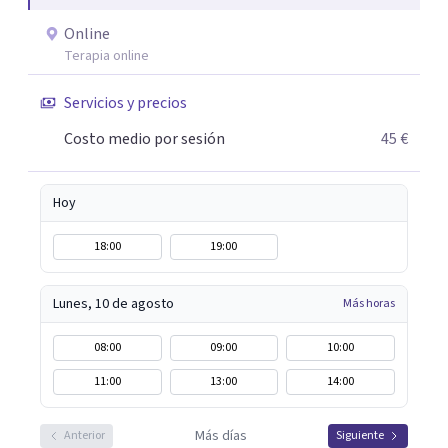
una perspectiva cercana y humana, y espero poder
acompañarte en tu camino hacia el bienestar y el
Online
equilibrio que buscas.
Terapia online
Servicios y precios
Costo medio por sesión
45 €
Hoy
18:00
19:00
Lunes, 10 de agosto
Más horas
08:00
09:00
10:00
11:00
13:00
14:00
Más días
Anterior
Siguiente