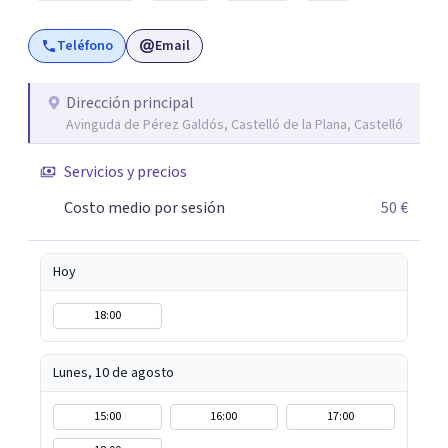
adaptará al perfil de cada cliente y su problemática
Teléfono
Email
personal. Será un espacio de reflexión, donde en un
ambiente de respeto, el cliente podrá comprender que es
lo que le ocurre y como superarlo.
Dirección principal
Avinguda de Pérez Galdós, Castelló de la Plana, Castelló
Servicios y precios
Costo medio por sesión
50 €
Hoy
18:00
Lunes, 10 de agosto
15:00
16:00
17:00