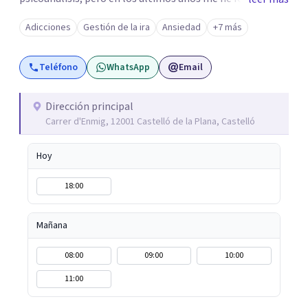
psicoterapia integradora, especializándome en trauma y
Adicciones
Gestión de la ira
Ansiedad
+7 más
apego. En terapia te acompaño a mirar de frente lo que
duele, para que puedas comprenderlo, procesarlo y dejar
Teléfono
WhatsApp
Email
de cargar con ello de la misma manera. No se trata de
poner tiritas, sino de transformar de raíz lo que te impide
estar bien y sentirte más libre en tu vida cotidiana
Dirección principal
Carrer d'Enmig, 12001 Castelló de la Plana, Castelló
Hoy
18:00
Mañana
08:00
09:00
10:00
11:00