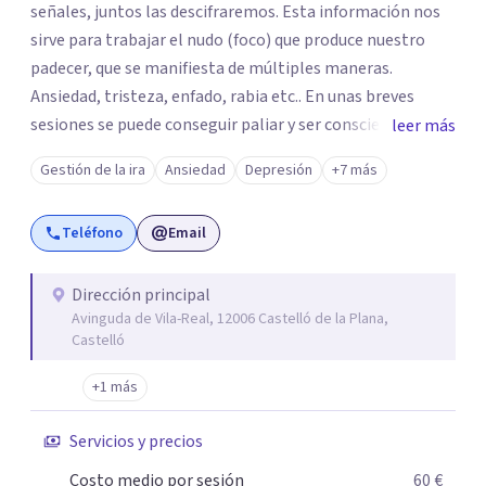
señales, juntos las descifraremos. Esta información nos
sirve para trabajar el nudo (foco) que produce nuestro
padecer, que se manifiesta de múltiples maneras.
Ansiedad, tristeza, enfado, rabia etc.. En unas breves
sesiones se puede conseguir paliar y ser consciente del
leer más
porqué y cómo superar esta situación. Intentaré aligerar
Gestión de la ira
Ansiedad
Depresión
+7 más
esas "mochilas" y etiquetas que todos y todas llevamos.
Yo te acompañaré en todo el proceso. Tú serás el o la
Teléfono
Email
protagonista activo/a de todos los cambios. Te puedo
atender presencialmente en Valencia .
Dirección principal
Avinguda de Vila-Real, 12006 Castelló de la Plana,
Castelló
+1 más
Servicios y precios
Costo medio por sesión
60 €