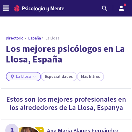
Directorio
España
La Llosa
ENCONTRAR MI TERAPEUTA
¿Necesitas ayuda para encontrar el
Los mejores psicólogos en La
psicólogo adecuado?
Llosa, España
Responde a unas breves preguntas y te ofreceremos
los profesionales que más se ajustan a tus
necesidades.
La Llosa
Especialidades
Más filtros
Responder cuestionario
Estos son los mejores profesionales en
los alrededores de
La Llosa
,
Espanya
1
Ana Maria Blanes Fernández