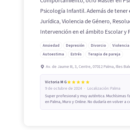
Comportamiento, otro Máster en Psic
Psicología Infantil. Además de tener
Jurídica, Violencia de Género, Resolu
Intervención en el ámbito Escolar y F
Ansiedad
Depresión
Divorcio
Violenci
Autoestima
Estrés
Terapia de pareja
Av. de Jaume III, 3, Centre, 07012 Palma, Illes Ba
Victoria M G
·
9 de octubre de 2024
Localización:
Palma
Super profesional y muy auténtica. Muchísimas f
en Palma, Muro y Online. No dudaría en volver a c