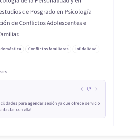
ología de la Personalidad y en
 estudios de Posgrado en Psicología
ción de Conflictos Adolescentes e
amiliar.
a doméstica
Conflictos familiares
Infidelidad
lears
1
/
3
acilidades para agendar sesión ya que ofrece servicio
ontactar con ella!