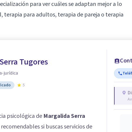
ecialización para ver cuáles se adaptan mejor a lo
l, terapia para adultos, terapia de pareja o terapia
Serra Tugores
Cont
a-jurídica
Telé
ficado
5
Di
Av
ncia psicológica de
Margalida Serra
s recomendables si buscas servicios de