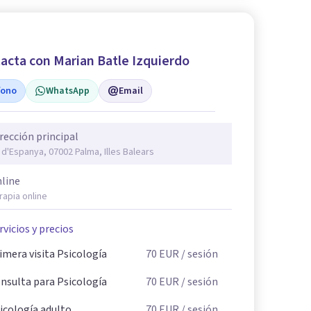
acta con Marian Batle Izquierdo
fono
WhatsApp
Email
rección principal
. d'Espanya, 07002 Palma, Illes Balears
line
rapia online
rvicios y precios
imera visita Psicología
70
EUR
/ sesión
nsulta para Psicología
70
EUR
/ sesión
icología adulto
70
EUR
/ sesión