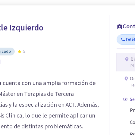
le Izquierdo
Cont
Telé
ficado
5
Di
Pl
On
o
cuenta con una amplia formación de
Te
Máster en Terapias de Tercera
Se
as y la especialización en ACT. Además,
Pr
 Clínica, lo que le permite aplicar un
Co
iento de distintas problemáticas.
Ps