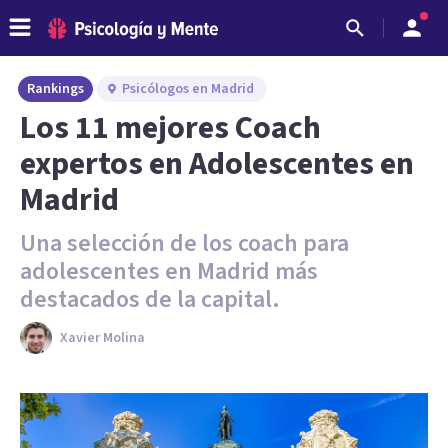
Rankings
Psicólogos en Madrid
Los 11 mejores Coach
expertos en Adolescentes en
Madrid
Una selección de los coach para
adolescentes en Madrid más
destacados de la capital.
Xavier Molina