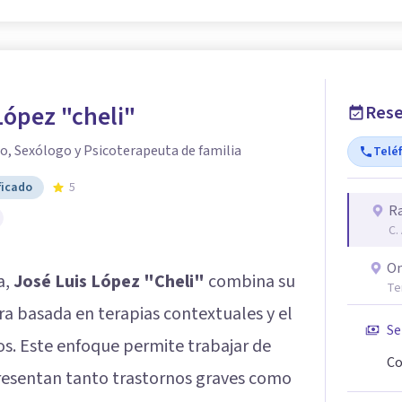
López "cheli"
Rese
o, Sexólogo y Psicoterapeuta de familia
Telé
ficado
5
Ra
C.
On
a,
José Luis López "Cheli"
combina su
Te
ra basada en terapias contextuales y el
Se
os. Este enfoque permite trabajar de
Co
resentan tanto trastornos graves como