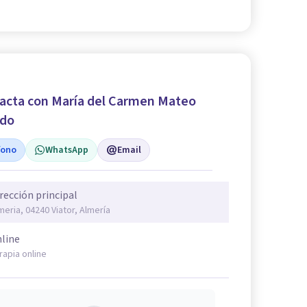
acta con María del Carmen Mateo
ido
fono
WhatsApp
Email
rección principal
meria, 04240 Viator, Almería
line
rapia online