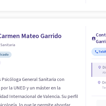
 Carmen Mateo Garrido
Cont
Garr
 Sanitaria
Telé
ficado
Di
Al
 Psicóloga General Sanitaria con
On
a por la UNED y un máster en la
Te
dad Internacional de Valencia. Su perfil
icología, lo que le permite abordar