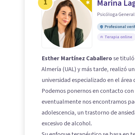
1
Marina La
Psicóloga General
Profesional veri
Terapia online
Esther Martínez Caballero
se tituló
Almería (UAL) y más tarde, realizó u
universidad especializado en el área 
Podemos ponernos en contacto con es
eventualmente nos encontramos pad
adolescencia, un trastorno de ansie
excesivo de alcohol.
Su enfoque terapéutico se basa en t