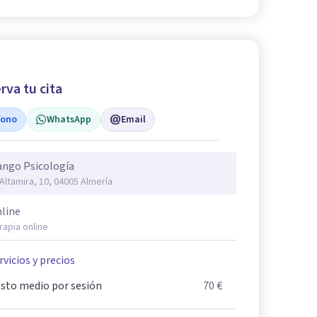
rva tu cita
fono
WhatsApp
Email
ngo Psicología
 Altamira, 10, 04005 Almería
line
rapia online
rvicios y precios
sto medio por sesión
70 €