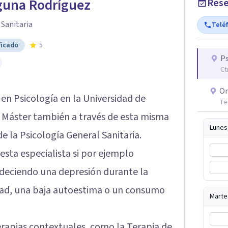
guna Rodríguez
Rese
 Sanitaria
Telé
ficado
5
P
Ct
On
 en Psicología en la Universidad de
Te
n Máster también a través de esta misma
Lunes
de la Psicología General Sanitaria.
ta especialista si por ejemplo
eciendo una depresión durante la
dad, una baja autoestima o un consumo
Marte
erapias contextuales, como la Terapia de