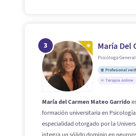
3
María Del
Psicóloga General
Profesional veri
Terapia online
María del Carmen Mateo Garrido
es
formación universitaria en Psicologí
especialidad otorgado por la Universi
integra un sólido dominio en neurops