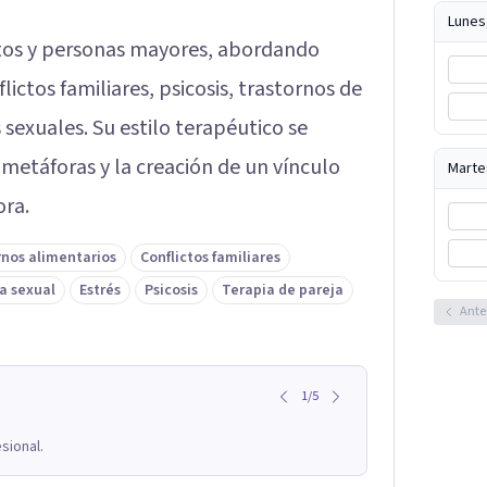
Lunes
ltos y personas mayores, abordando
ictos familiares, psicosis, trastornos de
sexuales. Su estilo terapéutico se
 metáforas y la creación de un vínculo
Marte
ora.
rnos alimentarios
Conflictos familiares
a sexual
Estrés
Psicosis
Terapia de pareja
Ante
1
/
5
sional.