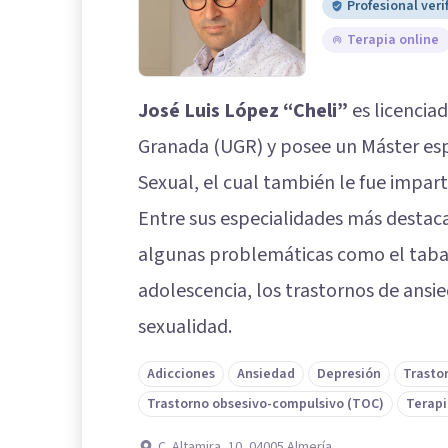
Profesional veri
Terapia online
José Luis López “Cheli”
es licenciad
Granada (UGR) y posee un Máster espe
Sexual, el cual también le fue impar
Entre sus especialidades más destac
algunas problemáticas como el taba
adolescencia, los trastornos de ansie
sexualidad.
Adicciones
Ansiedad
Depresión
Trasto
Trastorno obsesivo-compulsivo (TOC)
Terapi
C. Altamira, 10, 04005 Almería