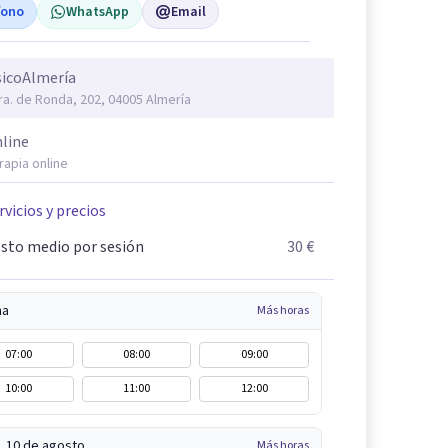
fono
WhatsApp
Email
sicoAlmería
ra. de Ronda, 202, 04005 Almería
line
rapia online
rvicios y precios
sto medio por sesión
30 €
na
Más horas
07:00
08:00
09:00
10:00
11:00
12:00
, 10 de agosto
Más horas