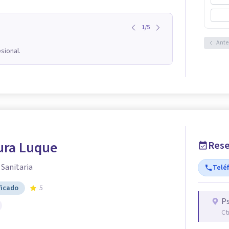
1
/
5
Ante
sional.
ura Luque
Rese
 Sanitaria
Telé
ficado
5
Ps
Ct