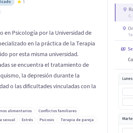
ficado
5
Ra
C.
On
o en Psicología por la Universidad de
Te
cializado en la práctica de la Terapia
Se
tido por esta misma universidad.
Co
adas se encuentra el tratamiento de
quismo, la depresión durante la
Lunes
dad o las dificultades vinculadas con la
rnos alimentarios
Conflictos familiares
Marte
a sexual
Estrés
Psicosis
Terapia de pareja