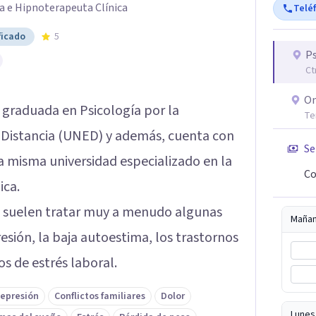
a e Hipnoterapeuta Clínica
Telé
ficado
5
P
Ct
On
 graduada en Psicología por la
Te
 Distancia (UNED) y además, cuenta con
Se
 misma universidad especializado en la
Co
ica.
se suelen tratar muy a menudo algunas
Maña
esión, la baja autoestima, los trastornos
s de estrés laboral.
epresión
Conflictos familiares
Dolor
Lunes