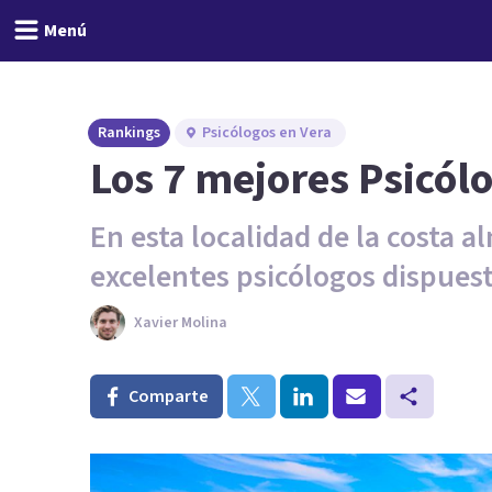
Menú
Rankings
Psicólogos en Vera
Los 7 mejores Psicól
En esta localidad de la costa 
excelentes psicólogos dispues
Xavier Molina
Comparte