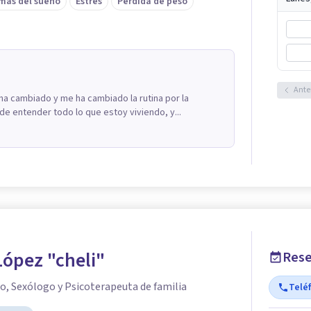
mas del sueño
Estrés
Pérdida de peso
Ante
a cambiado y me ha cambiado la rutina por la
e entender todo lo que estoy viviendo, y...
López "cheli"
Rese
o, Sexólogo y Psicoterapeuta de familia
Telé