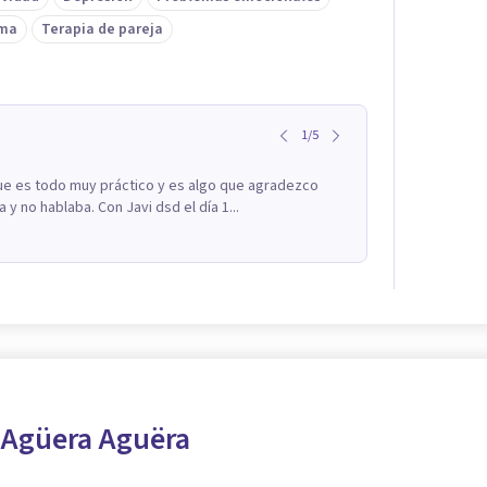
ima
Terapia de pareja
1
/
5
ue es todo muy práctico y es algo que agradezco
 no hablaba. Con Javi dsd el día 1...
 Agüera Aguëra