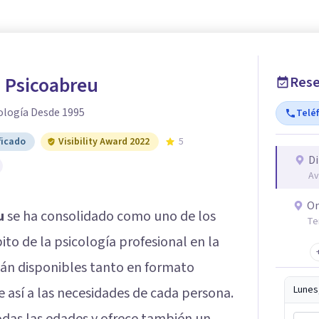
 Psicoabreu
Rese
ología Desde 1995
Telé
ficado
Visibility Award 2022
5
Di
Av
On
u
se ha consolidado como uno de los
Te
to de la psicología profesional en la
stán disponibles tanto en formato
Lunes
 así a las necesidades de cada persona.