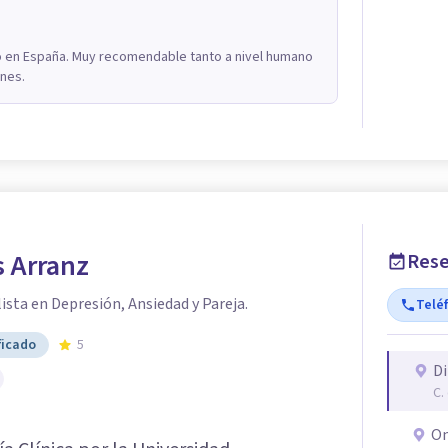
no en España. Muy recomendable tanto a nivel humano
ones.
s Arranz
Rese
ista en Depresión, Ansiedad y Pareja.
Telé
ficado
5
Di
C.
On