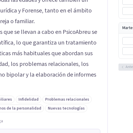
odas las edades y ofrece también un
Jurídica y Forense, tanto en el ámbito
eja o familiar.
Marte
s que se llevan a cabo en PsicoAbreu se
tífica, lo que garantiza un tratamiento
áticas más habituales que abordan sus
dad, los problemas relacionales, los
Ante
rno bipolar y la elaboración de informes
iliares
Infidelidad
Problemas relacionales
nos de la personalidad
Nuevas tecnologías
ga