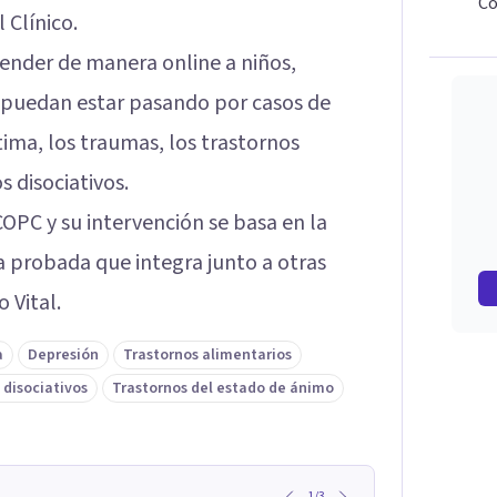
Co
Clínico.
tender de manera online a niños,
 puedan estar pasando por casos de
tima, los traumas, los trastornos
s disociativos.
COPC y su intervención se basa en la
a probada que integra junto a otras
 Vital.
a
Depresión
Trastornos alimentarios
 disociativos
Trastornos del estado de ánimo
1
/
3