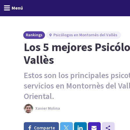
Menú
Rankings
Psicólogos en Montornès del Vallès
Los 5 mejores Psicól
Vallès
Estos son los principales psic
servicios en Montornès del Vall
Oriental.
Xavier Molina
Comparte