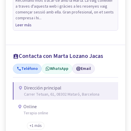
Recomano molt tracar-se amb la Marta. La vaig coneixer
a traves d'aquesta web i gràcies a les resenyes vaig
començar sessió amb ella. Gran profesional, on et sents
compresa i hi...
Leer más
Contacta con Marta Lozano Jacas
Teléfono
WhatsApp
Email
Dirección principal
Carrer Tetuan, 61, 08302 Mataró, Barcelona
Online
Terapia online
+1 más