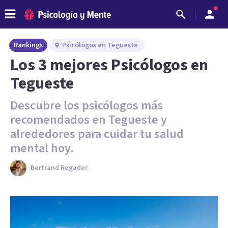
Rankings
Psicólogos en Tegueste
Los 3 mejores Psicólogos en
Tegueste
Descubre los psicólogos más
recomendados en Tegueste y
alrededores para cuidar tu salud
mental hoy.
Bertrand Regader