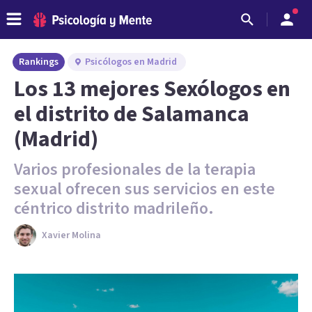
Rankings
Psicólogos en Madrid
Los 13 mejores Sexólogos en
el distrito de Salamanca
(Madrid)
Varios profesionales de la terapia
sexual ofrecen sus servicios en este
céntrico distrito madrileño.
Xavier Molina