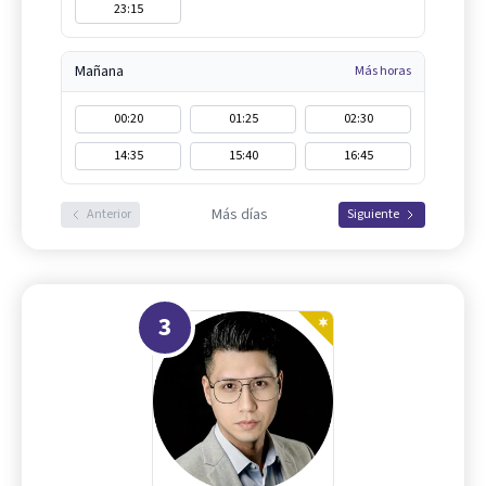
23:15
Mañana
Más horas
00:20
01:25
02:30
14:35
15:40
16:45
Más días
Anterior
Siguiente
3