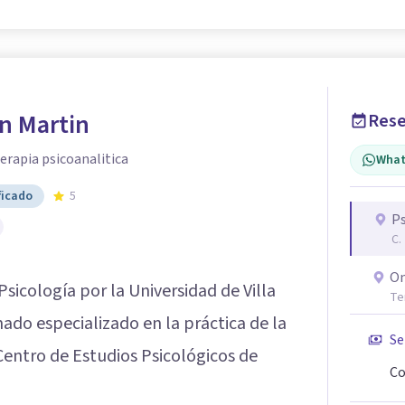
n Martin
Rese
erapia psicoanalitica
What
ficado
5
Ps
C.
On
Psicología por la Universidad de Villa
Te
do especializado en la práctica de la
Se
 Centro de Estudios Psicológicos de
Co