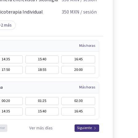
icoterapia Individual
350
MXN
/ sesión
+
2
más
Más horas
14:35
15:40
16:45
17:50
18:55
20:00
na
Más horas
00:20
01:25
02:30
14:35
15:40
16:45
Ver más días
rior
Siguiente