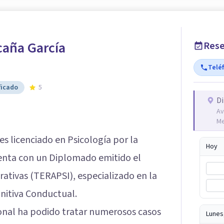
icaña García
Rese
Telé
ficado
5
Di
Av
Me
 es licenciado en Psicología por la
Hoy
cuenta con un Diplomado emitido el
rativas (TERAPSI), especializado en la
gnitiva Conductual.
ional ha podido tratar numerosos casos
Lunes