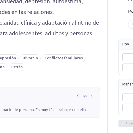
n ansiedad, depresión, autoestima,
tades en las relaciones.
Ps
laridad clínica y adaptación al ritmo de
ara adolescentes, adultos y personas
Hoy
epresión
Divorcio
Conflictos familiares
ima
Estrés
Maña
1
/
5
parte de persona. Es muy fácil trabajar con ella.
Ante