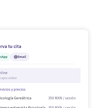
rva tu cita
sApp
Email
nline
rapia online
rvicios y precios
icología Gereátrica
350
MXN
/ sesión
imera entrevista Psicología
350
MXN
/ sesión