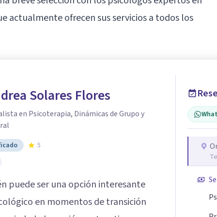
na breve selección con los psicólogos expertos en
 actualmente ofrecen sus servicios a todos los
drea Solares Flores
Rese
alista en Psicoterapia, Dinámicas de Grupo y
What
ral
ficado
5
O
Te
Se
én puede ser una opción interesante
Ps
cológico en momentos de transición
Pr