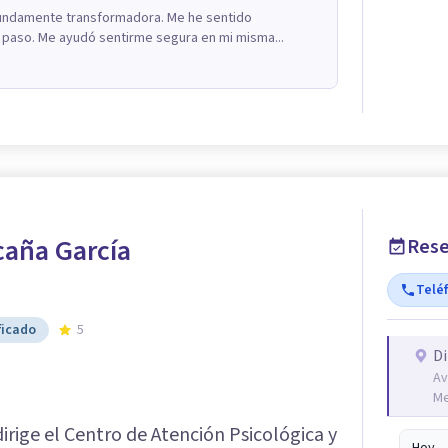
ofundamente transformadora. Me he sentido
aso. Me ayudó sentirme segura en mi misma...
icaña García
Rese
Telé
ficado
5
Di
Av
Me
irige el Centro de Atención Psicológica y
Hoy