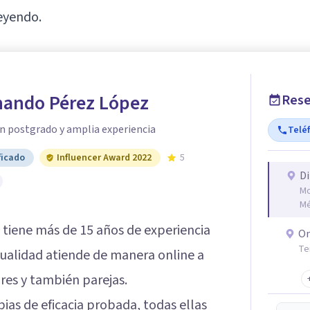
eyendo.
rnando Pérez López
Rese
n postgrado y amplia experiencia
Telé
ficado
Influencer Award 2022
5
Di
Mo
Mé
tiene más de 15 años de experiencia
On
Te
ctualidad atiende de manera online a
res y también parejas.
pias de eficacia probada, todas ellas