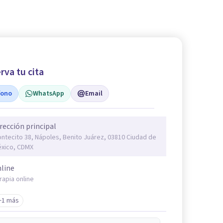
rva tu cita
fono
WhatsApp
Email
rección principal
ntecito 38, Nápoles, Benito Juárez, 03810 Ciudad de
xico, CDMX
line
rapia online
+1 más