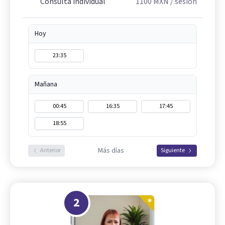
Consulta individual
1100
MXN
/ sesión
Hoy
23:35
Mañana
00:45
16:35
17:45
18:55
Más días
Anterior
Siguiente
2