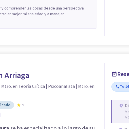
er y comprender las cosas desde una perspectiva
trolar mejor mi ansiedad y a manejar...
n Arriaga
Rese
 Mtro. en Teoría Crítica | Psicoanalista | Mtro. en
Telé
ficado
5
Di
Me
Mé
iaga
se ha especializado a lo largo de su