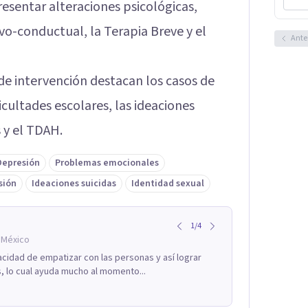
esentar alteraciones psicológicas,
vo-conductual, la Terapia Breve y el
Ante
 de intervención destacan los casos de
icultades escolares, las ideaciones
s y el TDAH.
Depresión
Problemas emocionales
sión
Ideaciones suicidas
Identidad sexual
1
/
4
 México
acidad de empatizar con las personas y así lograr
, lo cual ayuda mucho al momento...