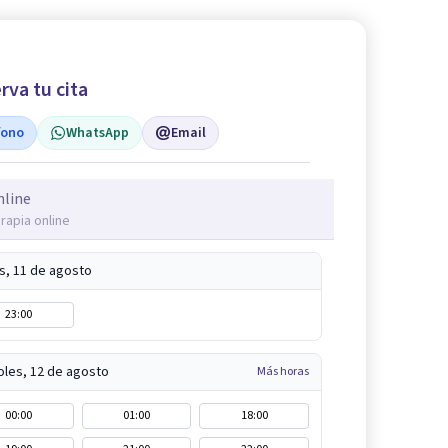
rva tu cita
fono
WhatsApp
Email
nline
rapia online
s, 11 de agosto
23:00
oles, 12 de agosto
Más horas
00:00
01:00
18:00