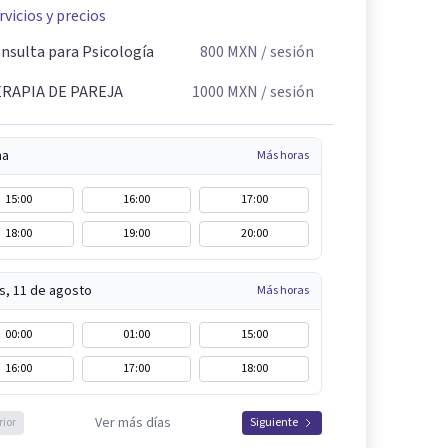
rvicios y precios
nsulta para Psicología
800
MXN
/ sesión
RAPIA DE PAREJA
1000
MXN
/ sesión
na
Más horas
15:00
16:00
17:00
18:00
19:00
20:00
s, 11 de agosto
Más horas
00:00
01:00
15:00
16:00
17:00
18:00
Ver más días
rior
Siguiente