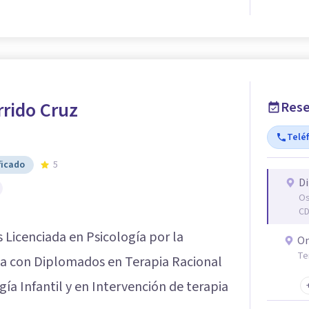
rrido Cruz
Rese
Telé
ficado
5
Di
Os
C
 Licenciada en Psicología por la
On
Te
ta con Diplomados en Terapia Racional
a Infantil y en Intervención de terapia