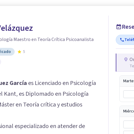
Velázquez
Rese
ología Maestro en Teoría Crítica Psicoanalista
Telé
ficado
5
O
Te
Marte
uez García
es Licenciado en Psicología
l Kant, es Diplomado en Psicología
ster en Teoría crítica y estudios
Miérc
ional especializado en atender de