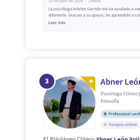
·
18 de julio de 2026
Online
La psicóloga Arlette Garrido me ha ayudado a v
diferente. Gracias a su apoyo, he aprendido a con
Leer más
3
Abner Leó
Psicólogo Clínico |
Filosofía
Profesional veri
Terapia online
El Psicólogo Clínico
Abner León Arr