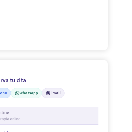
rva tu cita
fono
WhatsApp
Email
nline
rapia online