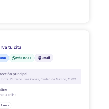
rva tu cita
fono
WhatsApp
Email
rección principal
. Pdte. Plutarco Elías Calles, Ciudad de México, CDMX
line
rapia online
+1 más