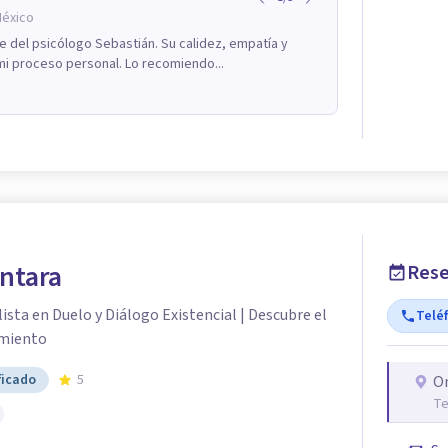
México
e del psicólogo Sebastián. Su calidez, empatía y
mi proceso personal. Lo recomiendo...
ntara
Rese
ista en Duelo y Diálogo Existencial | Descubre el
Telé
imiento
ficado
5
O
Te