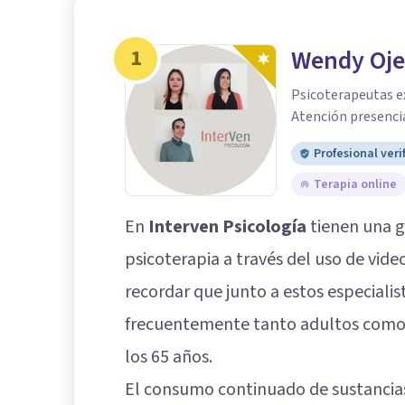
1
Wendy Oj
Psicoterapeutas ex
Atención presencia
Profesional veri
Terapia online
En
Interven Psicología
tienen una gr
psicoterapia a través del uso de vid
recordar que junto a estos especialis
frecuentemente tanto adultos como
los 65 años.
El consumo continuado de sustancias,