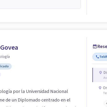
 Govea
Rese
ología
Telé
ficado
Di
Av
On
ología por la Universidad Nacional
Te
ne de un Diplomado centrado en el