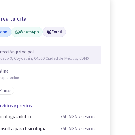
rva tu cita
fono
WhatsApp
Email
rección principal
uayo 3, Coyoacán, 04100 Ciudad de México, CDMX
line
rapia online
+1 más
rvicios y precios
icología adulto
750
MXN
/ sesión
nsulta para Psicología
750
MXN
/ sesión