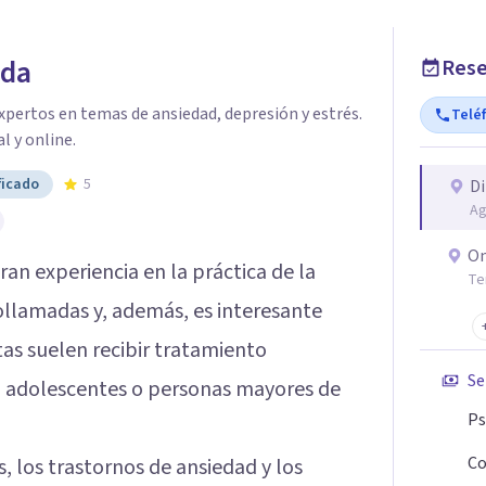
eda
Rese
pertos en temas de ansiedad, depresión y estrés.
Telé
l y online.
ficado
5
Di
Ag
On
an experiencia en la práctica de la
Te
eollamadas y, además, es interesante
tas suelen recibir tratamiento
Se
 adolescentes o personas mayores de
Ps
Co
 los trastornos de ansiedad y los