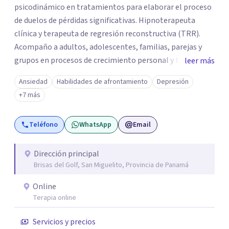
psicodinámico en tratamientos para elaborar el proceso
de duelos de pérdidas significativas. Hipnoterapeuta
clínica y terapeuta de regresión reconstructiva (TRR).
Acompaño a adultos, adolescentes, familias, parejas y
grupos en procesos de crecimiento personal y búsqueda
leer más
de bienestar emocional, por duelos de pérdidas
Ansiedad
Habilidades de afrontamiento
Depresión
significativas, heridas emocionales y traumas ocurridos
+7 más
en las primeras etapas del desarrollo humano. Atiendo
tanto de manera presencial como virtual, y también
Teléfono
WhatsApp
Email
trabajo con niños mayores de 7 años en modalidad
presencial. Si estás atravesando por algunos de estos
síntomas como ansiedad, depresión, estrés, baja
Dirección principal
Brisas del Golf, San Miguelito, Provincia de Panamá
autoestima, desordenes alimenticios, adicciones,
dificultades en tus relaciones de parejas, laborales o
Online
sociales, duelos por pérdidas significativas (muerte,
Terapia online
separación o divorcio, mascotas, migratorio, laboral,
material), resolver heridas o traumas de la infancia entre
Servicios y precios