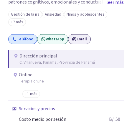
patrones cognitivos, emocionales y conductuales.
leer más
Abordo patologías específicas como trastornos de
Gestión de la ira
Ansiedad
Niños y adolescentes
ansiedad y del ánimo, y también crisis vitales y procesos
+7 más
de crecimiento personal.
Teléfono
WhatsApp
Email
Dirección principal
C. Villanueva, Panamá, Provincia de Panamá
Online
Terapia online
+1 más
Servicios y precios
Costo medio por sesión
B/. 50