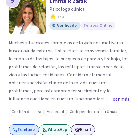
9
Emma R Zarak
Psicologa clínica
5
/ 5
Verificado
Terapia Online
Muchas situaciones complejas de la vida nos motivan a
buscar ayuda externa. Entre ellas: la convivencia familiar,
la crianza de los hijos, la búsqueda de pareja y trabajo, los
problemas de relación, las múltiples transiciones de la
vida y las luchas cotidianas . Considero elemental
obtener una visión clínica de la raíz de nuestros
problemas, para así comprender su cimiento y la
influencia que tiene en nuestro funcionamiento. De
leer más
manera que, podamos librarnos de aquellos patrones que
Gestión de la ira
Ansiedad
Codependencia
+6 más
ya no nos sirven y potenciar nuestro crecimiento
personal.
Teléfono
WhatsApp
Email