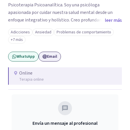
Psicoterapia Psicoanalítica. Soy una psicóloga
apasionada por cuidar nuestra salud mental desde un
enfoque integrativo y holístico. Creo profundamente en
leer más
el equilibrio y en el balance armónico de todo aquello que
Adicciones
Ansiedad
Problemas de comportamiento
nos hace humanos. Mi trabajo consiste en brindarte una
+7 más
atención integral enfocada en el manejo y comprensión
de tus emociones, conductas y formas de relacionarte
WhatsApp
Email
con el mundo. Sobre todo, busco ofrecerte un espacio
seguro, de confianza y contención durante todo el
proceso psicoterapéutico. Te acompaño a explorar tu
Online
Terapia online
mundo interno para comprender mejor tu historia, darle
sentido a tu experiencia y construir nuevas formas de
afrontar aquello que hoy te preocupa. Atiendo a
adolescentes (15+) y adultos.
Envía un mensaje al profesional