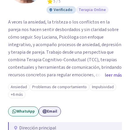
5
/ 5
Verificado
Terapia Online
A veces la ansiedad, la tristeza o los conflictos en la
pareja nos hacen sentir desbordados y sin claridad sobre
cómo seguir. Soy Luciana, Psicóloga con enfoque
integrativo, y acompaño procesos de ansiedad, depresión
y terapia de pareja. Trabajo desde una perspectiva que
combina Terapia Cognitivo-Conductual (TCC), terapias
contextuales y herramientas de comunicación, brindando
recursos concretos para regular emociones, comprender
leer más
patrones y abordar las dificultades vinculares con mayor
Ansiedad
Problemas de comportamiento
Impulsividad
claridad. Ofrezco sesiones individuales y terapia de pareja
+6 más
en modalidad online. Si sentís que es momento de darte
un espacio para empezar un proceso personal o trabajar
WhatsApp
Email
en tu vínculo, podés escribirme para coordinar una
primera consulta.
Dirección principal