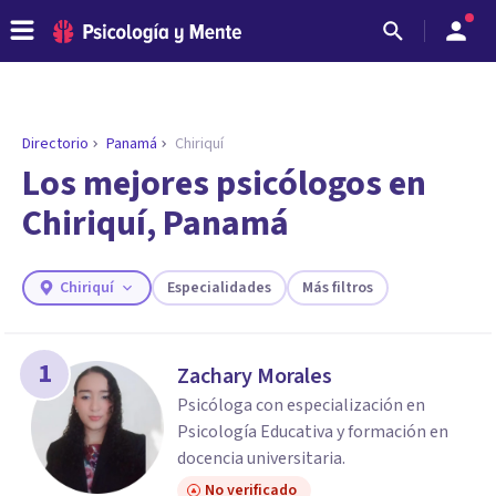
Directorio
Panamá
Chiriquí
ENCONTRAR MI TERAPEUTA
¿Necesitas ayuda para encontrar el
Los mejores psicólogos en
psicólogo adecuado?
Chiriquí, Panamá
Responde a unas breves preguntas y te ofreceremos
los profesionales que más se ajustan a tus
necesidades.
Chiriquí
Especialidades
Más filtros
Responder cuestionario
1
Zachary Morales
Psicóloga con especialización en
Psicología Educativa y formación en
docencia universitaria.
No verificado