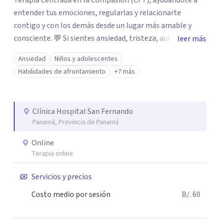
Terapia Centrada en la Compasión (CFT), ayudándote a
entender tus emociones, regularlas y relacionarte
contigo y con los demás desde un lugar más amable y
consciente. 💬 Si sientes ansiedad, tristeza, autocrítica o
leer más
simplemente necesitas un espacio seguro para hablar,
Ansiedad
Niños y adolescentes
estoy aquí para acompañarte. ✨ Sanar es posible. Y no
Habilidades de afrontamiento
+7 más
tienes que hacerlo solo/a. 📲 Escríbeme para más
información o para agendar tu primera cita.
Clínica Hospital San Fernando
Panamá, Provincia de Panamá
Online
Terapia online
Servicios y precios
Costo medio por sesión
B/. 60