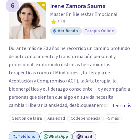
6
Irene Zamora Sauma
Master En Bienestar Emocional
5
/ 5
Verificado
Terapia Online
Durante más de 20 años he recorrido un camino profundo
de autoconocimiento y transformación personal y
profesional, explorando distintas herramientas
terapéuticas como el Mindfulness, la Terapia de
Aceptación y Compromiso (ACT), la Arteterapia, la
bioenergética y el liderazgo consciente. Hoy acompaño a
personas que sienten que algo en su vida necesita
cambiar: liberar la ansiedad, desbloquear emociones,
leer más
atravesar crisis personales o reconectar con un propósito
Gestión de la ira
Ansiedad
Codependencia
+5 más
que les permita vivir con mayor bienestar y plenitud. A
través de mi guía podrás comprender el origen de tus
Teléfono
WhatsApp
Email
patrones emocionales y generar cambios reales y