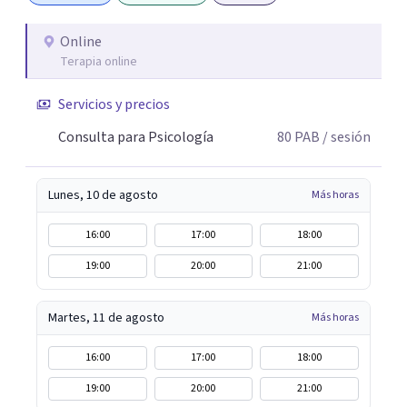
sostenibles, iniciando un proceso profundo de conciencia
y transformación. Creo profundamente que cada persona
Online
Terapia online
tiene dentro de sí los recursos; a veces solo necesitamos
un espacio seguro, una mirada que nos acompañe y las
Servicios y precios
herramientas adecuadas para poder verlo con claridad.
Consulta para Psicología
80
PAB
/ sesión
Lunes, 10 de agosto
Más horas
16:00
17:00
18:00
19:00
20:00
21:00
Martes, 11 de agosto
Más horas
16:00
17:00
18:00
19:00
20:00
21:00