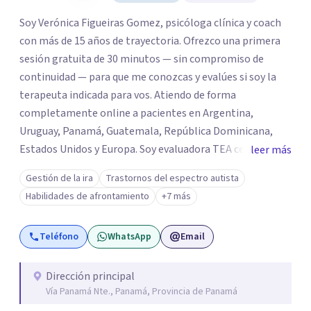
Soy Verónica Figueiras Gomez, psicóloga clínica y coach
con más de 15 años de trayectoria. Ofrezco una primera
sesión gratuita de 30 minutos — sin compromiso de
continuidad — para que me conozcas y evalúes si soy la
terapeuta indicada para vos. Atiendo de forma
completamente online a pacientes en Argentina,
Uruguay, Panamá, Guatemala, República Dominicana,
Estados Unidos y Europa. Soy evaluadora TEA certificada
leer más
por Weill Cornell Medicine (USA), con especialización en
Gestión de la ira
Trastornos del espectro autista
el método PEERS de la UCLA (Los Angeles) para el
Habilidades de afrontamiento
+7 más
desarrollo de habilidades sociales en personas con TEA.
Formo y superviso colegas que se inician en la profesión y
Teléfono
WhatsApp
Email
soy directora de un equipo interdisciplinario de más de 25
profesionales con sedes en Buenos Aires y Uruguay.
Dirección principal
Vía Panamá Nte., Panamá, Provincia de Panamá