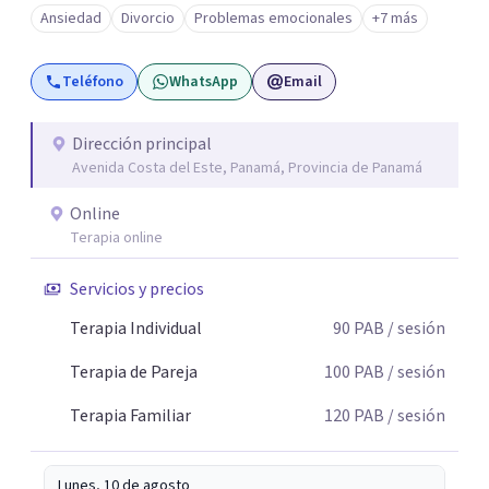
respetuoso de tu historia, y siempre trabajando a tu
Ansiedad
Divorcio
Problemas emocionales
+7 más
ritmo para ayudarte a encontrar mayor calma, claridad y
conexión emocional.
Teléfono
WhatsApp
Email
Dirección principal
Avenida Costa del Este, Panamá, Provincia de Panamá
Online
Terapia online
Servicios y precios
Terapia Individual
90
PAB
/ sesión
Terapia de Pareja
100
PAB
/ sesión
Terapia Familiar
120
PAB
/ sesión
Lunes, 10 de agosto