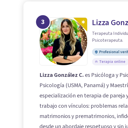
3
Lizza Gonz
Terapeuta Individua
Psicoterapeuta.
Profesional veri
Terapia online
Lizza González C.
es Psicóloga y Ps
Psicología (USMA, Panamá) y Maestría
especialización en terapia de pareja y
trabajo con vínculos: problemas relac
matrimonios y prematrimonios, infide
desde un abordaje respetuoso y sin ju