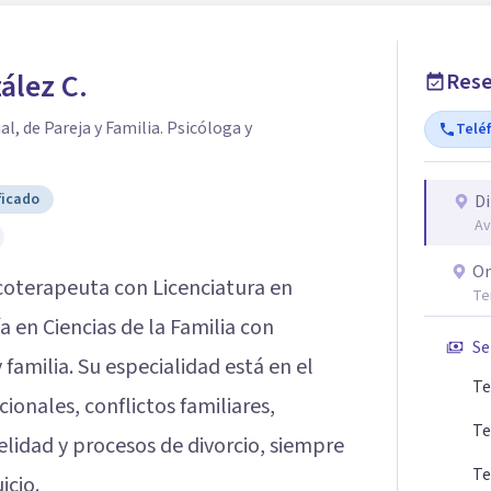
ález C.
Rese
l, de Pareja y Familia. Psicóloga y
Telé
ficado
Di
Av
On
icoterapeuta con Licenciatura en
Te
 en Ciencias de la Familia con
Se
 familia. Su especialidad está en el
Te
ionales, conflictos familiares,
Te
lidad y procesos de divorcio, siempre
Te
icio.