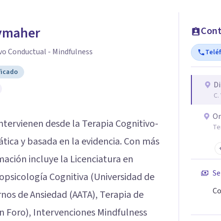
ymaher
Cont
vo Conductual - Mindfulness
Telé
ficado
Di
C.
On
intervienen desde la Terapia Cognitivo-
Te
tica y basada en la evidencia. Con más
mación incluye la Licenciatura en
Se
opsicología Cognitiva (Universidad de
Co
rnos de Ansiedad (AATA), Terapia de
 Foro), Intervenciones Mindfulness