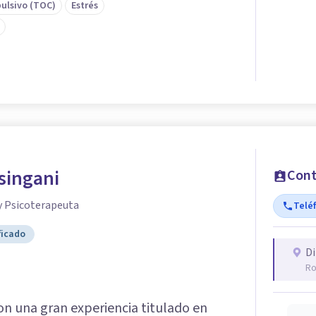
ulsivo (TOC)
Estrés
singani
Cont
y Psicoterapeuta
Telé
ficado
Di
Ro
n una gran experiencia titulado en