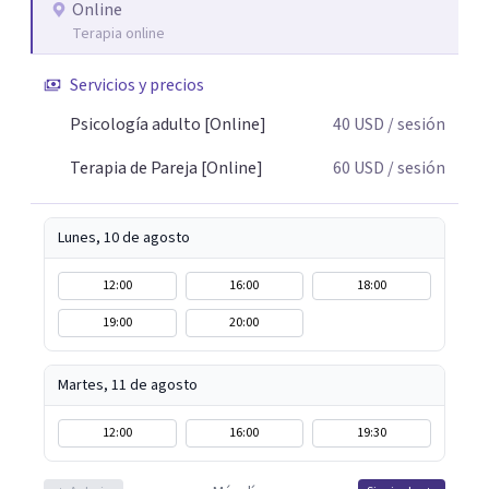
psicoterapia, cuento con especialización en sexoterapia,
Online
Terapia online
por lo que también acompaño temas de salud sexual,
terapia de pareja, diversidad sexual y de género,
Servicios y precios
dificultades en el deseo, intimidad, orientación o
identidad. Busco que el espacio terapéutico sea un lugar
Psicología adulto [Online]
40
USD
/ sesión
donde puedas hablar de estos temas sin juicios, con
Terapia de Pareja [Online]
60
USD
/ sesión
respeto y libertad. Trabajo con objetivos claros y
realistas, sin fórmulas rígidas: combinamos profundidad
emocional con una mirada práctica sobre tu vida diaria.
Lunes, 10 de agosto
12:00
16:00
18:00
19:00
20:00
Martes, 11 de agosto
12:00
16:00
19:30