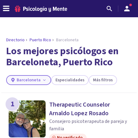
Directorio
Puerto Rico
Barceloneta
ENCONTRAR MI TERAPEUTA
¿Necesitas ayuda para encontrar el
Los mejores psicólogos en
psicólogo adecuado?
Barceloneta, Puerto Rico
Responde a unas breves preguntas y te ofreceremos
los profesionales que más se ajustan a tus
necesidades.
Barceloneta
Especialidades
Más filtros
Responder cuestionario
1
Therapeutic Counselor
Arnaldo Lopez Rosado
Consejero psicoterapeuta de pareja y
familia
No verificado