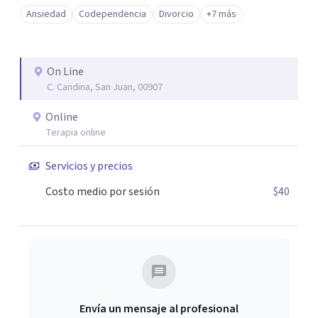
basadas en la terapia cognitivo-conductual, terapia de
Ansiedad
Codependencia
Divorcio
+7 más
aceptación y compromiso, y enfoques humanistas
ofreciendo un tratamiento personalizado y efectivo. La
prioridad es crear un espacio seguro , empático y
On Line
transformador donde puedas explorar tus emociones,
C. Candina, San Juan, 00907
identificar tus necesidades y trabajar en tu crecimiento
personal.
Online
Terapia online
Servicios y precios
Costo medio por sesión
$40
Envía un mensaje al profesional