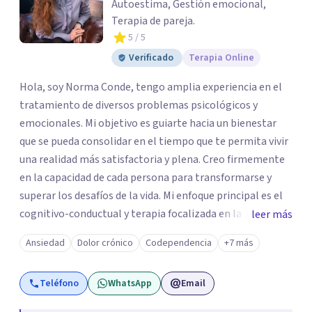
Autoestima, Gestión emocional,
Terapia de pareja.
5
/ 5
Verificado
Terapia Online
Hola, soy Norma Conde, tengo amplia experiencia en el
tratamiento de diversos problemas psicológicos y
emocionales. Mi objetivo es guiarte hacia un bienestar
que se pueda consolidar en el tiempo que te permita vivir
una realidad más satisfactoria y plena. Creo firmemente
en la capacidad de cada persona para transformarse y
superar los desafíos de la vida. Mi enfoque principal es el
cognitivo-conductual y terapia focalizada en la emoción
leer más
con una perspectiva integradora que me permite
Ansiedad
Dolor crónico
Codependencia
+7 más
entender a cada persona como única y aplicar un
tratamiento amoldado a sus necesidades. Mi objetivo no
Teléfono
WhatsApp
Email
es solo que comprendas qué te ocurre, sino que empieces
a notar cambios prácticos que te ayuden a sentirte mejor