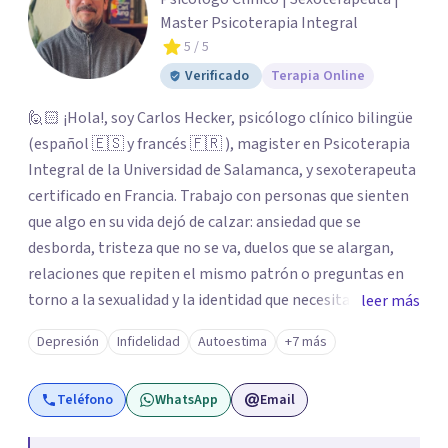
Master Psicoterapia Integral
5
/ 5
Verificado
Terapia Online
🙋🏻 ¡Hola!, soy Carlos Hecker, psicólogo clínico bilingüe
(español 🇪🇸 y francés 🇫🇷 ), magister en Psicoterapia
Integral de la Universidad de Salamanca, y sexoterapeuta
certificado en Francia. Trabajo con personas que sienten
que algo en su vida dejó de calzar: ansiedad que se
desborda, tristeza que no se va, duelos que se alargan,
relaciones que repiten el mismo patrón o preguntas en
torno a la sexualidad y la identidad que necesitan un
leer más
espacio seguro para ser habladas. Mi orientación teórica
Depresión
Infidelidad
Autoestima
+7 más
integra una mirada Humanista-Relacional con Terapia
Breve, donde el modo en que te vinculas ocupa un lugar
Teléfono
WhatsApp
Email
central: cómo te relacionas contigo, con las demás
personas y con tu entorno. Además de mi formación en