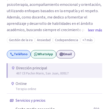
psicoterapia, acompañamiento emocional y orientación,
utilizando enfoques basados en la empatía y el respeto.
Además, como docente, me dedico a fomentar el
aprendizaje y desarrollo de habilidades en el ámbito
académico, buscando siempre el crecimiento personal y
leer más
profesional de cada individuo. Mi objetivo es ayudarte a
Gestión de la ira
Ansiedad
Codependencia
+7 más
alcanzar una vida más plena, equilibrada y significativa.
¡Estoy aquí para acompañarte en tu camino!
Teléfono
WhatsApp
Email
Dirección principal
467 Cll Pachin Marin, San Juan, 00917
Online
Terapia online
Servicios y precios