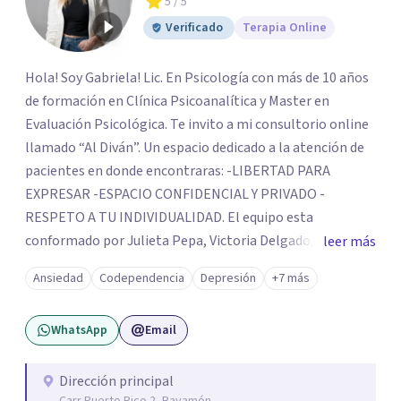
5
/ 5
Verificado
Terapia Online
Hola! Soy Gabriela! Lic. En Psicología con más de 10 años
de formación en Clínica Psicoanalítica y Master en
Evaluación Psicológica. Te invito a mi consultorio online
llamado “Al Diván”. Un espacio dedicado a la atención de
pacientes en donde encontraras: -LIBERTAD PARA
EXPRESAR -ESPACIO CONFIDENCIAL Y PRIVADO -
RESPETO A TU INDIVIDUALIDAD. El equipo esta
conformado por Julieta Pepa, Victoria Delgado, Maria
leer más
Eugenia Latorre, psicólogas especializadas en Terapia
Ansiedad
Codependencia
Depresión
+7 más
individual Clínica, Perspectiva de género, Orientación a
Ma-padres, Duelos, Terapia de Pareja y Migraciones.
WhatsApp
Email
Tambien contamos con la nutricionista Giuliana Liberti.
Solicita tu turno por el calendario o por whatsapp, me
comunicaré para confirmarlo, el día acordado envio un
Dirección principal