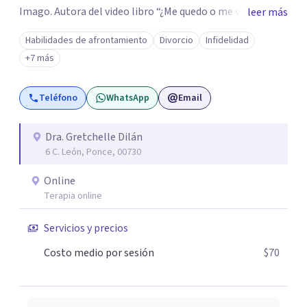
Imago. Autora del video libro “¿Me quedo o me voy de la
leer más
relación?”, ayuda a las personas a tomar decisiones
Habilidades de afrontamiento
Divorcio
Infidelidad
conscientes sobre su vida afectiva. En terapia, su
+7 más
compromiso es ofrecer diagnósticos precisos,
tratamientos puntuales y planes de acción
Teléfono
WhatsApp
Email
personalizados basados en evidencia científica. Desde
Ponce, Puerto Rico, brinda terapia , guiando a quienes
buscan sanar, comunicarse mejor y reconectarse
Dra. Gretchelle Dilán
6 C. León, Ponce, 00730
emocionalmente.
Online
Terapia online
Servicios y precios
Costo medio por sesión
$70