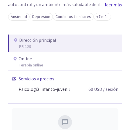
autocontrol y un ambiente más saludable dentro y fuera
leer más
del salón de clases. 💛📘 Si buscas apoyo para un joven
Ansiedad
Depresión
Conflictos familiares
+7 más
que necesita guía emocional, ¡estoy aquí para ayudar! 📩
Escríbeme para más información o para coordinar una
orientación
Dirección principal
PR-129
Online
Terapia online
Servicios y precios
Psicología infanto-juvenil
60
USD
/ sesión