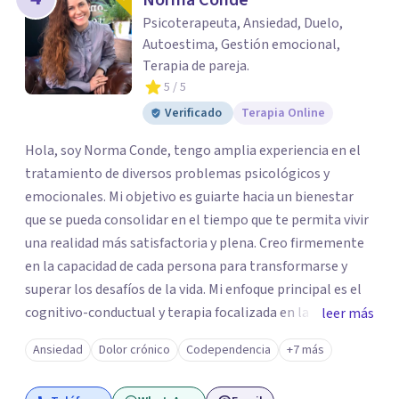
Norma Conde
Psicoterapeuta, Ansiedad, Duelo,
Autoestima, Gestión emocional,
Terapia de pareja.
5
/ 5
Verificado
Terapia Online
Hola, soy Norma Conde, tengo amplia experiencia en el
tratamiento de diversos problemas psicológicos y
emocionales. Mi objetivo es guiarte hacia un bienestar
que se pueda consolidar en el tiempo que te permita vivir
una realidad más satisfactoria y plena. Creo firmemente
en la capacidad de cada persona para transformarse y
superar los desafíos de la vida. Mi enfoque principal es el
cognitivo-conductual y terapia focalizada en la emoción
leer más
con una perspectiva integradora que me permite
Ansiedad
Dolor crónico
Codependencia
+7 más
entender a cada persona como única y aplicar un
tratamiento amoldado a sus necesidades. Mi objetivo no