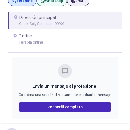
Teléfono
WhatsApp
Email
es solo que comprendas qué te ocurre, sino que empieces
a notar cambios prácticos que te ayuden a sentirte mejor
y a manejar tus dificultades con mayor claridad y recursos.
Dirección principal
C. del Sol, San Juan, 00901
Online
Terapia online
Envía un mensaje al profesional
Coordina una sesión directamente mediante mensaje
Ver perfil completo