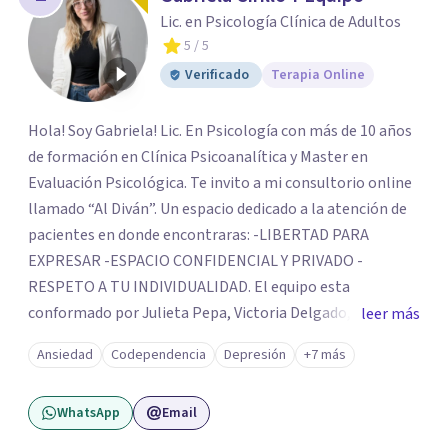
Lic. en Psicología Clínica de Adultos
5
/ 5
Verificado
Terapia Online
Hola! Soy Gabriela! Lic. En Psicología con más de 10 años
de formación en Clínica Psicoanalítica y Master en
Evaluación Psicológica. Te invito a mi consultorio online
llamado “Al Diván”. Un espacio dedicado a la atención de
pacientes en donde encontraras: -LIBERTAD PARA
EXPRESAR -ESPACIO CONFIDENCIAL Y PRIVADO -
RESPETO A TU INDIVIDUALIDAD. El equipo esta
conformado por Julieta Pepa, Victoria Delgado, Maria
leer más
Eugenia Latorre, psicólogas especializadas en Terapia
Ansiedad
Codependencia
Depresión
+7 más
individual Clínica, Perspectiva de género, Orientación a
Ma-padres, Duelos, Terapia de Pareja y Migraciones.
WhatsApp
Email
Tambien contamos con la nutricionista Giuliana Liberti.
Solicita tu turno por el calendario o por whatsapp, me