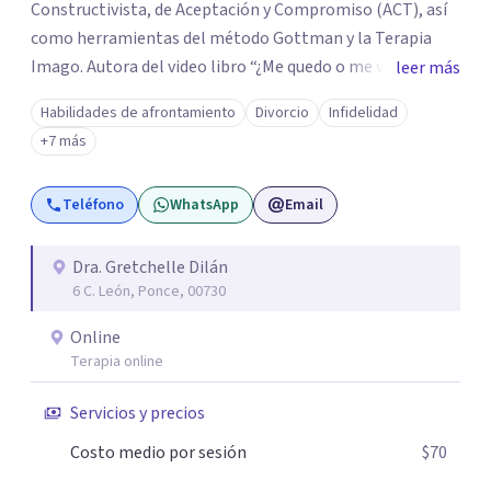
Constructivista, de Aceptación y Compromiso (ACT), así
como herramientas del método Gottman y la Terapia
Imago. Autora del video libro “¿Me quedo o me voy de la
leer más
relación?”, ayuda a las personas a tomar decisiones
Habilidades de afrontamiento
Divorcio
Infidelidad
conscientes sobre su vida afectiva. En terapia, su
+7 más
compromiso es ofrecer diagnósticos precisos,
tratamientos puntuales y planes de acción
Teléfono
WhatsApp
Email
personalizados basados en evidencia científica. Desde
Ponce, Puerto Rico, brinda terapia , guiando a quienes
buscan sanar, comunicarse mejor y reconectarse
Dra. Gretchelle Dilán
6 C. León, Ponce, 00730
emocionalmente.
Online
Terapia online
Servicios y precios
Costo medio por sesión
$70