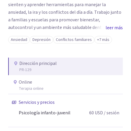
sienten y aprender herramientas para manejar la
ansiedad, la ira y los conflictos del día a día. Trabajo junto
a familias y escuelas para promover bienestar,
autocontrol y un ambiente más saludable dentro y fuera
leer más
del salón de clases. 💛📘 Si buscas apoyo para un joven
Ansiedad
Depresión
Conflictos familiares
+7 más
que necesita guía emocional, ¡estoy aquí para ayudar! 📩
Escríbeme para más información o para coordinar una
orientación
Dirección principal
PR-129
Online
Terapia online
Servicios y precios
Psicología infanto-juvenil
60
USD
/ sesión