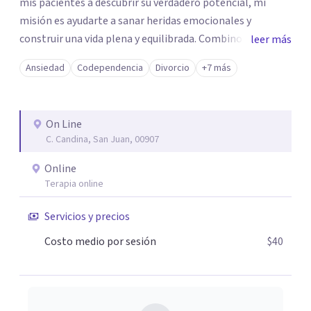
mis pacientes a descubrir su verdadero potencial, mi
misión es ayudarte a sanar heridas emocionales y
construir una vida plena y equilibrada. Combino técnicas
leer más
basadas en la terapia cognitivo-conductual, terapia de
Ansiedad
Codependencia
Divorcio
+7 más
aceptación y compromiso, y enfoques humanistas
ofreciendo un tratamiento personalizado y efectivo. La
prioridad es crear un espacio seguro , empático y
On Line
transformador donde puedas explorar tus emociones,
C. Candina, San Juan, 00907
identificar tus necesidades y trabajar en tu crecimiento
personal.
Online
Terapia online
Servicios y precios
Costo medio por sesión
$40