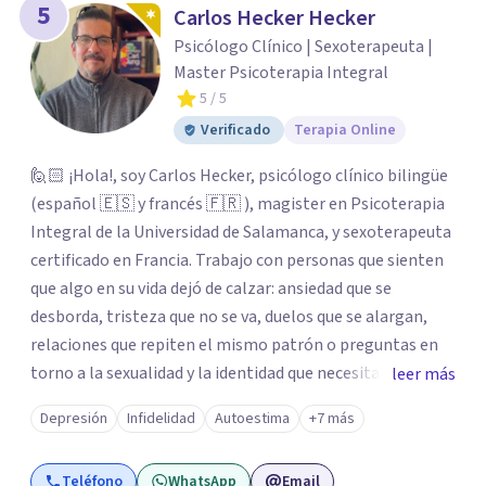
5
Carlos Hecker Hecker
Psicólogo Clínico | Sexoterapeuta |
Master Psicoterapia Integral
5
/ 5
Verificado
Terapia Online
🙋🏻 ¡Hola!, soy Carlos Hecker, psicólogo clínico bilingüe
(español 🇪🇸 y francés 🇫🇷 ), magister en Psicoterapia
Integral de la Universidad de Salamanca, y sexoterapeuta
certificado en Francia. Trabajo con personas que sienten
que algo en su vida dejó de calzar: ansiedad que se
desborda, tristeza que no se va, duelos que se alargan,
relaciones que repiten el mismo patrón o preguntas en
torno a la sexualidad y la identidad que necesitan un
leer más
espacio seguro para ser habladas. Mi orientación teórica
Depresión
Infidelidad
Autoestima
+7 más
integra una mirada Humanista-Relacional con Terapia
Breve, donde el modo en que te vinculas ocupa un lugar
Teléfono
WhatsApp
Email