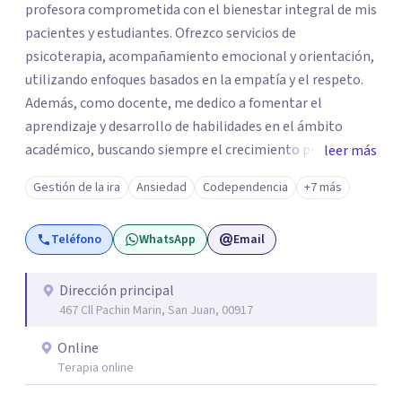
profesora comprometida con el bienestar integral de mis
pacientes y estudiantes. Ofrezco servicios de
psicoterapia, acompañamiento emocional y orientación,
utilizando enfoques basados en la empatía y el respeto.
Además, como docente, me dedico a fomentar el
aprendizaje y desarrollo de habilidades en el ámbito
académico, buscando siempre el crecimiento personal y
leer más
profesional de cada individuo. Mi objetivo es ayudarte a
Gestión de la ira
Ansiedad
Codependencia
+7 más
alcanzar una vida más plena, equilibrada y significativa.
¡Estoy aquí para acompañarte en tu camino!
Teléfono
WhatsApp
Email
Dirección principal
467 Cll Pachin Marin, San Juan, 00917
Online
Terapia online