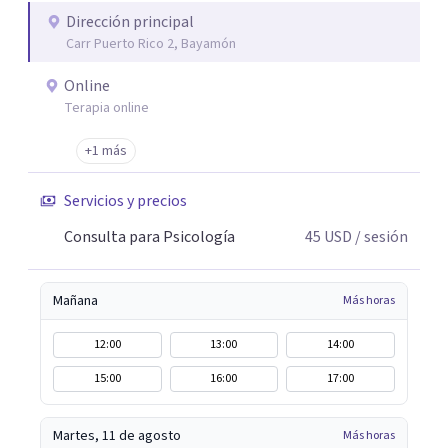
comunicaré para confirmarlo, el día acordado envio un
Dirección principal
Carr Puerto Rico 2, Bayamón
link para acceder a la sesión online, ¡y listo, nos
encontramos!.
Online
Terapia online
+1 más
Servicios y precios
Consulta para Psicología
45
USD
/ sesión
Mañana
Más horas
12:00
13:00
14:00
15:00
16:00
17:00
Martes, 11 de agosto
Más horas