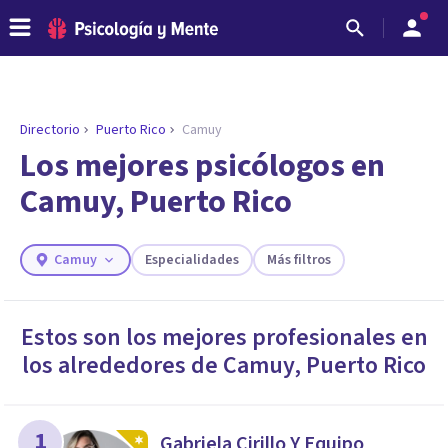
Directorio
Puerto Rico
Camuy
ENCONTRAR MI TERAPEUTA
¿Necesitas ayuda para encontrar el
Los mejores psicólogos en
psicólogo adecuado?
Camuy, Puerto Rico
Responde a unas breves preguntas y te ofreceremos
los profesionales que más se ajustan a tus
necesidades.
Camuy
Especialidades
Más filtros
Responder cuestionario
Estos son los mejores profesionales en
los alrededores de
Camuy
,
Puerto Rico
1
Gabriela Cirillo Y Equipo